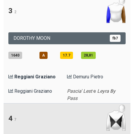
3
2
DOROTHY MOON
fb7
1640
A
17.7
28,81
Reggiani Graziano
Demuru Pietro
Reggiani Graziano
Pascia' Lest
e
Leyra By
Pass
4
7