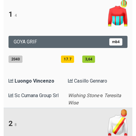
1
4
GOYA GRIF
mb4
2040
17.7
3,64
Luongo Vincenzo
Casillo Gennaro
Sc Cumana Group Srl
Wishing Stone
e
Teresita
Wise
2
8