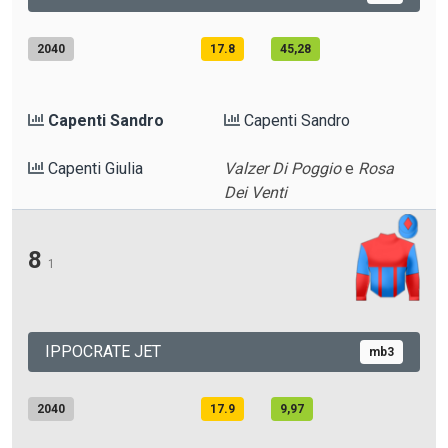
2040
17.8
45,28
Capenti Sandro
Capenti Sandro
Capenti Giulia
Valzer Di Poggio
e
Rosa
Dei Venti
8
1
IPPOCRATE JET
mb3
2040
17.9
9,97