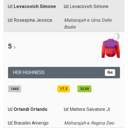
Levacovich Simone
Levacovich Simone
Rosaspina Jessica
Maharajah
e
Uma Delle
Badie
5
6
HER HIGHNESS
fb4
1640
17.2
32,00
Orlandi Orlando
Mattera Salvatore Jr
Bracalini Amerigo
Maharajah
e
Regina Deo