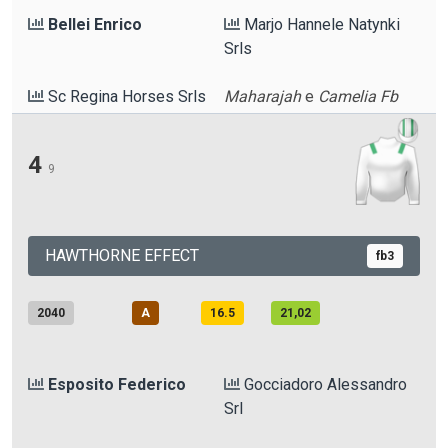
Bellei Enrico
Marjo Hannele Natynki
Srls
Sc Regina Horses Srls
Maharajah
e
Camelia Fb
4
9
HAWTHORNE EFFECT
fb3
2040
A
16.5
21,02
Esposito Federico
Gocciadoro Alessandro
Srl