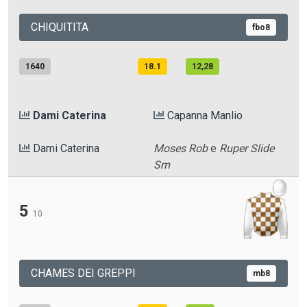
CHIQUITITA
fbo8
1640
18.1
12,28
Dami Caterina
Capanna Manlio
Dami Caterina
Moses Rob
e
Ruper Slide
Sm
5
10
CHAMES DEI GREPPI
mb8