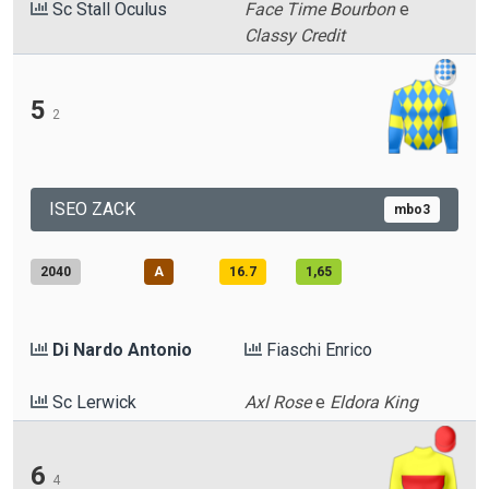
Sc Stall Oculus
Face Time Bourbon
e
Classy Credit
5
2
ISEO ZACK
mbo3
2040
A
16.7
1,65
Di Nardo Antonio
Fiaschi Enrico
Sc Lerwick
Axl Rose
e
Eldora King
6
4