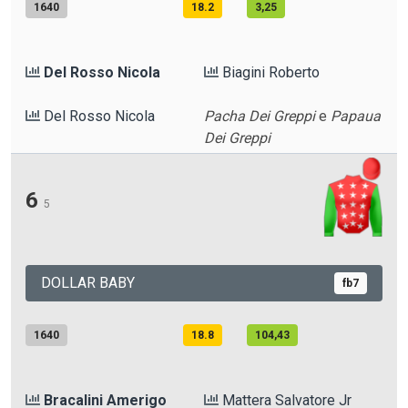
1640
18.2
3,25
Del Rosso Nicola
Biagini Roberto
Del Rosso Nicola
Pacha Dei Greppi
e
Papaua
Dei Greppi
6
5
DOLLAR BABY
fb7
1640
18.8
104,43
Bracalini Amerigo
Mattera Salvatore Jr