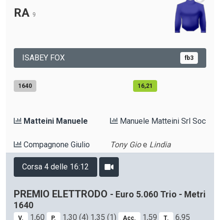
RA
9
ISABEY FOX
fb3
1640
16,21
Matteini Manuele
Manuele Matteini Srl Soc
Compagnone Giulio
Tony Gio
e
Lindia
Corsa 4 delle 16:12
PREMIO ELETTRODO
- Euro 5.060 Trio - Metri
1640
1,60
1,30 (4) 1,35 (1)
1,59
6,95
V.
P.
Acc.
T.