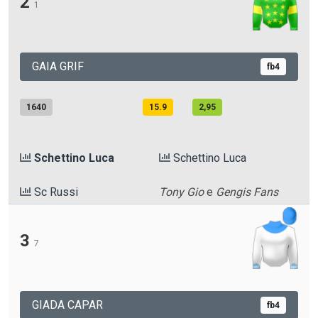
2
1
GAIA GRIF
fb4
1640
15.9
2,95
Schettino Luca
Schettino Luca
Sc Russi
Tony Gio
e
Gengis Fans
3
7
GIADA CAPAR
fb4