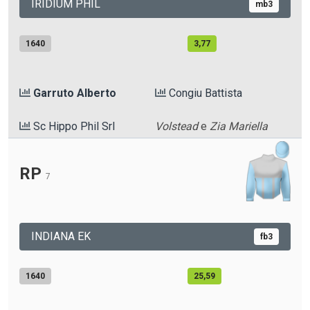
IRIDIUM PHIL
mb3
1640
3,77
Garruto Alberto
Congiu Battista
Sc Hippo Phil Srl
Volstead
e
Zia Mariella
RP
7
INDIANA EK
fb3
1640
25,59