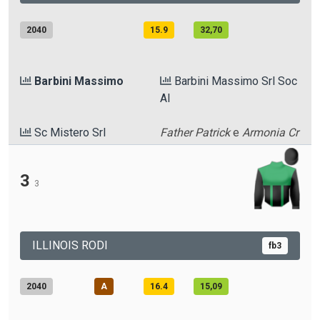
2040
15.9
32,70
Barbini Massimo
Barbini Massimo Srl Soc
Al
Sc Mistero Srl
Father Patrick
e
Armonia Cr
3
3
ILLINOIS RODI
fb3
2040
A
16.4
15,09