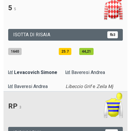
5
5
ISOTTA DI RISAIA
fb3
1640
25.7
44,21
Levacovich Simone
Baveresi Andrea
Baveresi Andrea
Libeccio Grif
e
Zeila Mj
RP
3