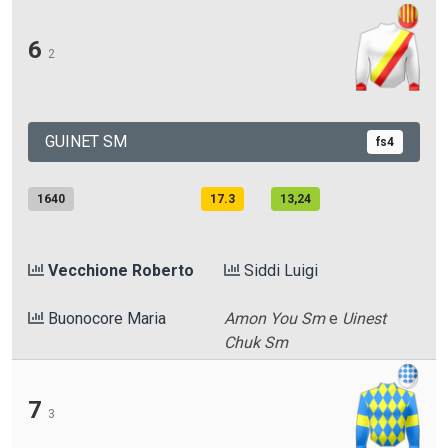
6
2
GUINET SM
fs4
1640
17.3
13,24
Vecchione Roberto
Siddi Luigi
Buonocore Maria
Amon You Sm
e
Uinest
Chuk Sm
7
3