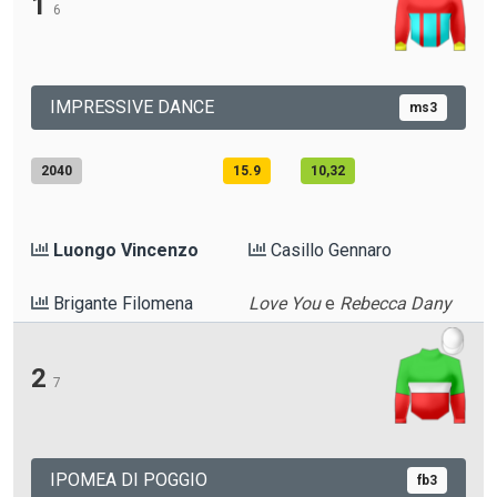
1
6
IMPRESSIVE DANCE
ms3
2040
15.9
10,32
Luongo Vincenzo
Casillo Gennaro
Brigante Filomena
Love You
e
Rebecca Dany
2
7
IPOMEA DI POGGIO
fb3