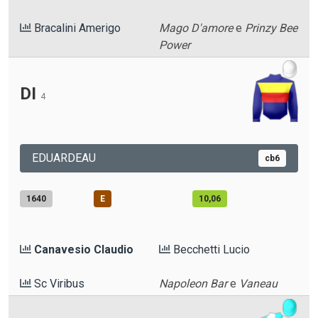
Bracalini Amerigo
Mago D'amore
e
Prinzy Bee
Power
DI
4
EDUARDEAU
cb6
1640
E
10,06
Canavesio Claudio
Becchetti Lucio
Sc Viribus
Napoleon Bar
e
Vaneau