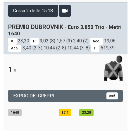
Corsa 2 delle 15:18
PREMIO DUBROVNIK
- Euro 3.850 Trio - Metri
1640
23,20
3,02 (8) 1,57 (3) 2,40 (2)
19,06
V.
P.
Acc.
3,40 (2-3) 10,44 (2-8) 10,44 (3-8)
619,39
Acp.
T.
1
8
EXPOO DEI GREPPI
cs6
1640
17.1
23,20