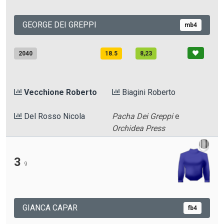
GEORGE DEI GREPPI
mb4
2040
18.5
8,23
Vecchione Roberto
Biagini Roberto
Del Rosso Nicola
Pacha Dei Greppi
e
Orchidea Press
3
9
GIANCA CAPAR
fb4