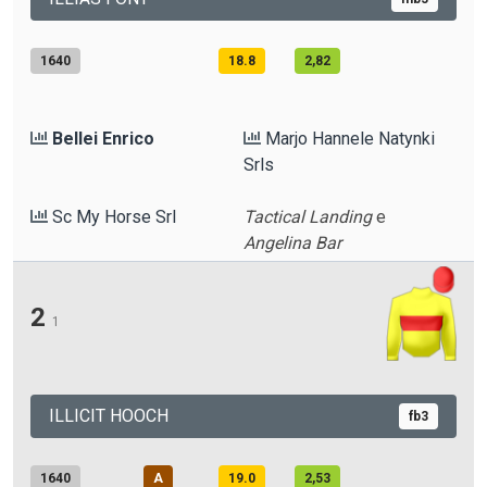
1640
18.8
2,82
Bellei Enrico
Marjo Hannele Natynki
Srls
Sc My Horse Srl
Tactical Landing
e
Angelina Bar
2
1
ILLICIT HOOCH
fb3
1640
A
19.0
2,53