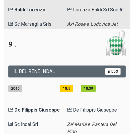
Baldi Lorenzo
Lorenzo Baldi Srl Soc Al
Sc Marseglia Srls
Axl Rose
e
Ludovica Jet
9
5
IL BEL RENE INDAL
mbo3
2040
18.5
18,39
De Filippis Giuseppe
De Filippis Giuseppe
Sc Indal Srl
Ze' Maria
e
Pantera Del
Pino