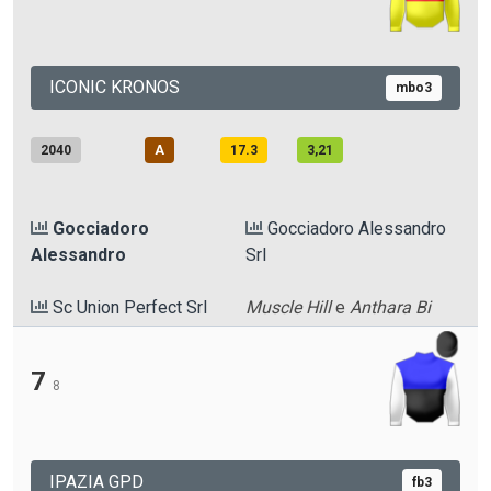
ICONIC KRONOS
mbo3
2040
A
17.3
3,21
Gocciadoro
Gocciadoro Alessandro
Alessandro
Srl
Sc Union Perfect Srl
Muscle Hill
e
Anthara Bi
7
8
IPAZIA GPD
fb3