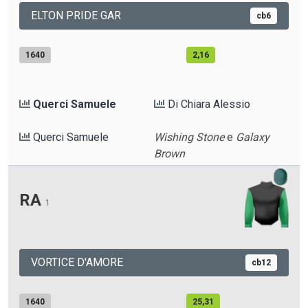
ELTON PRIDE GAR
cb6
1640
2,16
Querci Samuele
Di Chiara Alessio
Querci Samuele
Wishing Stone
e
Galaxy
Brown
RA
1
VORTICE D'AMORE
cb12
1640
25,31