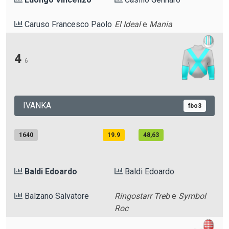
Caruso Francesco Paolo
El Ideal
e
Mania
4
6
IVANKA
fbo3
1640
19.9
48,63
Baldi Edoardo
Baldi Edoardo
Balzano Salvatore
Ringostarr Treb
e
Symbol
Roc