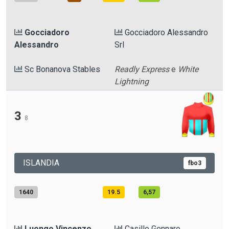
Gocciadoro
Gocciadoro Alessandro
Alessandro
Srl
Sc Bonanova Stables
Readly Express
e
White
Lightning
3
8
ISLANDIA
fbo3
1640
19.5
6,57
Luongo Vincenzo
Casillo Gennaro