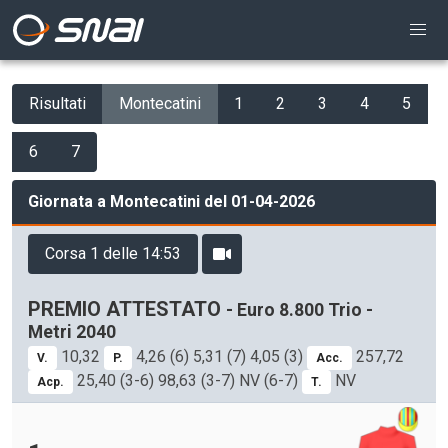
Risultati
Montecatini
1
2
3
4
5
6
7
Giornata a Montecatini del 01-04-2026
Corsa 1 delle 14:53
PREMIO ATTESTATO
- Euro 8.800 Trio -
Metri 2040
10,32
4,26 (6) 5,31 (7) 4,05 (3)
257,72
V.
P.
Acc.
25,40 (3-6) 98,63 (3-7) NV (6-7)
NV
Acp.
T.