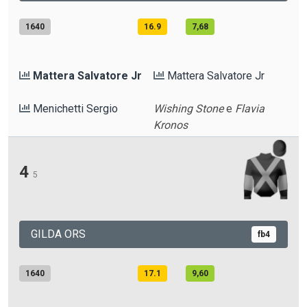
1640
16.9
7,68
Mattera Salvatore Jr
Mattera Salvatore Jr
Menichetti Sergio
Wishing Stone
e
Flavia
Kronos
4
5
GILDA ORS
fb4
1640
17.1
9,60