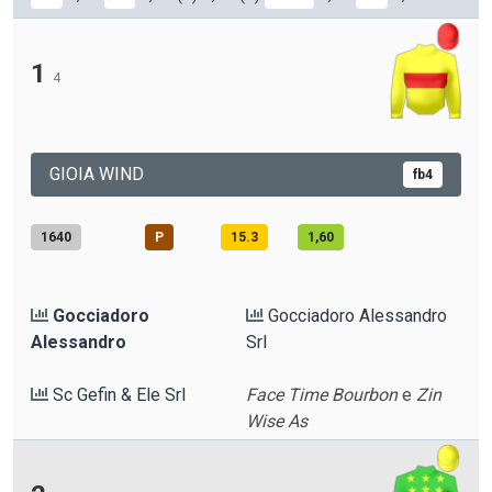
1
4
GIOIA WIND
fb4
1640
P
15.3
1,60
Gocciadoro
Gocciadoro Alessandro
Alessandro
Srl
Sc Gefin & Ele Srl
Face Time Bourbon
e
Zin
Wise As