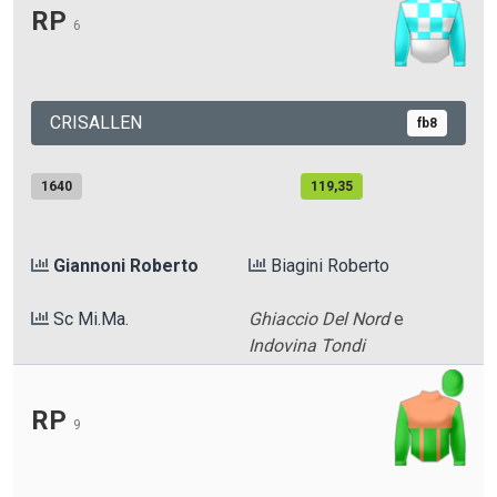
RP
6
CRISALLEN
fb8
1640
119,35
Giannoni Roberto
Biagini Roberto
Sc Mi.Ma.
Ghiaccio Del Nord
e
Indovina Tondi
RP
9