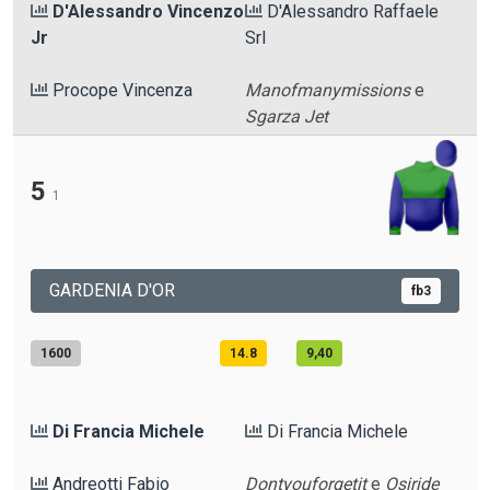
D'Alessandro Vincenzo
D'Alessandro Raffaele
Jr
Srl
Procope Vincenza
Manofmanymissions
e
Sgarza Jet
5
1
GARDENIA D'OR
fb3
1600
14.8
9,40
Di Francia Michele
Di Francia Michele
Andreotti Fabio
Dontyouforgetit
e
Osiride