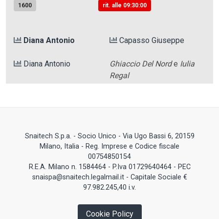
1600
rit. alle 09:30:00
Diana Antonio
Capasso Giuseppe
Diana Antonio
Ghiaccio Del Nord
e
Iulia
Regal
Snaitech S.p.a. - Socio Unico - Via Ugo Bassi 6, 20159
Milano, Italia - Reg. Imprese e Codice fiscale
00754850154
R.E.A. Milano n. 1584464 - P.Iva 01729640464 - PEC
snaispa@snaitech.legalmail.it - Capitale Sociale €
97.982.245,40 i.v.
Cookie Policy