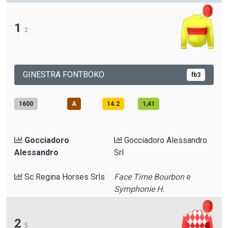
1
2
GINESTRA FONTBOKO
fb3
1600
A
14.2
1,41
Gocciadoro
Gocciadoro Alessandro
Alessandro
Srl
Sc Regina Horses Srls
Face Time Bourbon
e
Symphonie H.
2
5