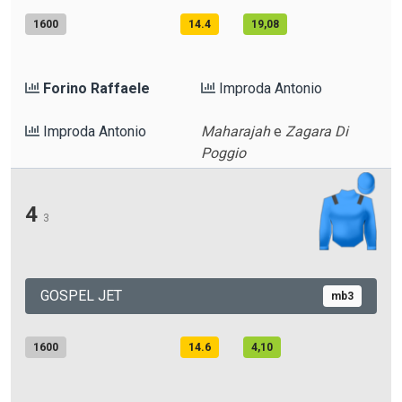
1600
14.4
19,08
Forino Raffaele
Improda Antonio
Improda Antonio
Maharajah
e
Zagara Di
Poggio
4
3
GOSPEL JET
mb3
1600
14.6
4,10