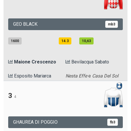
GEO BLACK
mb3
1600
14.3
10,63
Maione Crescenzo
Bevilacqua Sabato
Esposito Mariarca
Nesta Effe
e
Casa Del Sol
3
4
GHAUREA DI POGGIO
fb3