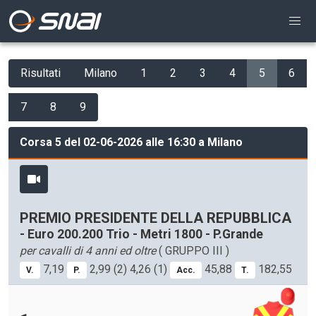
Risultati
Milano
1
2
3
4
5
6
7
8
9
Corsa 5 del 02-06-2026 alle 16:30 a Milano
PREMIO PRESIDENTE DELLA REPUBBLICA
- Euro 200.200 Trio - Metri 1800 - P.Grande
per cavalli di 4 anni ed oltre
( GRUPPO III )
7,19
2,99 (2) 4,26 (1)
45,88
182,55
V.
P.
Acc.
T.