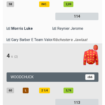
58
INC.
2,09
114
Morris Luke
Reynier Jerome
Gary Barber E Team Valor
Ribchester
e
Jawlaat
4
6
(2)
WOODCHUCK
cb6
60
L
2 1/4
3,74
113