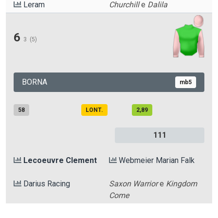
Leram
Churchill
e
Dalila
6
3
(5)
BORNA
mb5
58
LONT.
2,89
111
Lecoeuvre Clement
Webmeier Marian Falk
Darius Racing
Saxon Warrior
e
Kingdom
Come