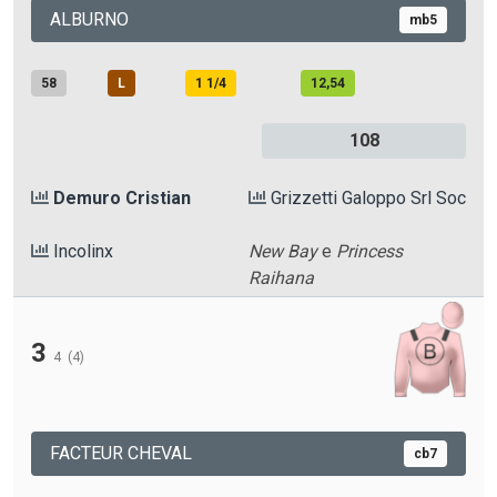
ALBURNO
mb5
58
L
1 1/4
12,54
108
Demuro Cristian
Grizzetti Galoppo Srl Soc
Incolinx
New Bay
e
Princess
Raihana
3
4
(4)
FACTEUR CHEVAL
cb7