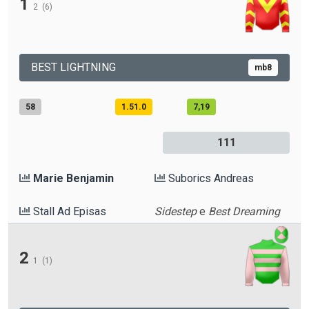
1
2
(6)
BEST LIGHTNING
mb8
58
1.51.0
7,19
111
Marie Benjamin
Suborics Andreas
Stall Ad Episas
Sidestep
e
Best Dreaming
2
1
(1)