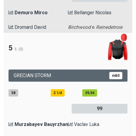
Demuro Mirco
Bellanger Nicolas
Dromard David
Birchwood
e
Reinedetroie
5
5
(3)
GRECIAN STORM
mb5
58
2 1/4
39,94
99
Murzabayev Bauyrzhan
Vaclav Luka