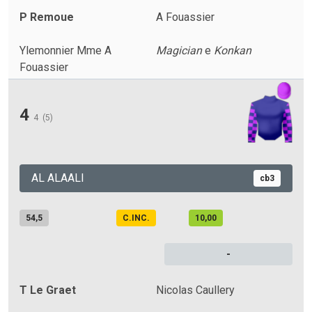
P Remoue
A Fouassier
Ylemonnier Mme A
Magician
e
Konkan
Fouassier
4
4
(5)
AL ALAALI
cb3
54,5
C.INC.
10,00
-
T Le Graet
Nicolas Caullery