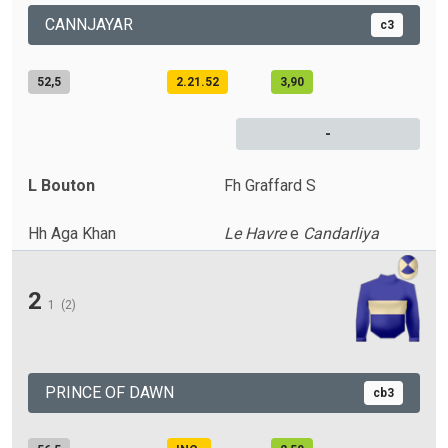
CANNJAYAR
c3
52,5
2.21.52
3,90
-
L Bouton
Fh Graffard S
Hh Aga Khan
Le Havre
e
Candarliya
2
1
(2)
PRINCE OF DAWN
cb3