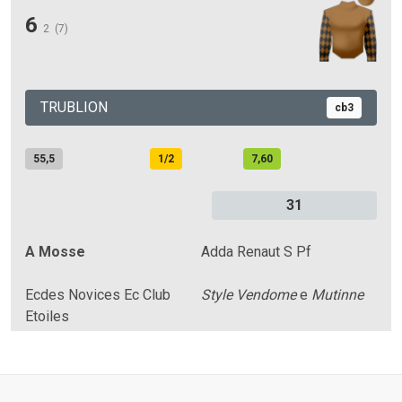
6
2
(7)
TRUBLION
cb3
55,5
1/2
7,60
31
A Mosse
Adda Renaut S Pf
Ecdes Novices Ec Club
Style Vendome
e
Mutinne
Etoiles