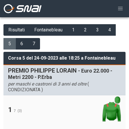
Risultati
Fontainebleau
1
2
3
4
5
6
7
Corsa 5 del 24-09-2023 alle 18:25 a Fontainebleau
PREMIO PHILIPPE LORAIN
- Euro 22.000 -
Metri 2200 - P.Erba
per maschi e castroni di 3 anni ed oltre
(
CONDIZIONATA )
1
7
(3)