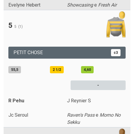
Evelyne Hebert
Showcasing
e
Fresh Air
5
5
(1)
PETIT CHOSE
c3
55,5
2 1/2
4,60
-
R Pehu
J Reynier S
Jc Seroul
Raven's Pass
e
Momo No
Sekku