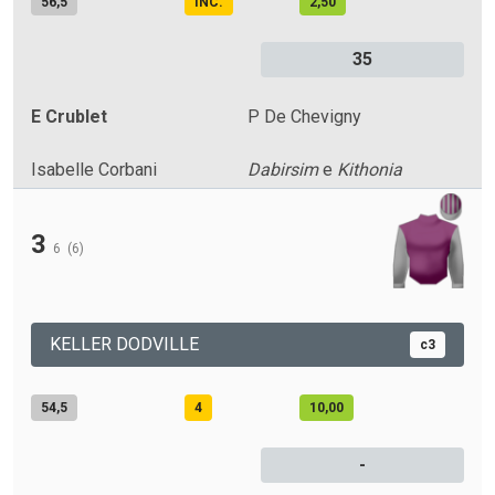
56,5
INC.
2,50
35
E Crublet
P De Chevigny
Isabelle Corbani
Dabirsim
e
Kithonia
3
6
(6)
KELLER DODVILLE
c3
54,5
4
10,00
-