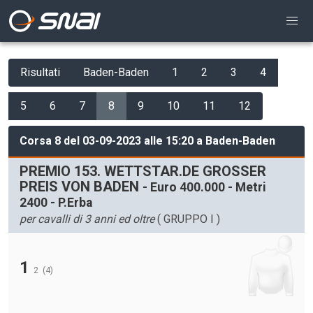
Risultati
Baden-Baden
1
2
3
4
5
6
7
8
9
10
11
12
Corsa 8 del 03-09-2023 alle 15:20 a Baden-Baden
PREMIO 153. WETTSTAR.DE GROSSER
PREIS VON BADEN
- Euro 400.000 - Metri
2400 - P.Erba
per cavalli di 3 anni ed oltre
( GRUPPO I )
1
2
(4)