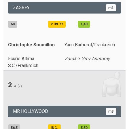
ZAGREY
m4
60
2.39.77
1,40
Christophe Soumillon
Yann Barberot/Frankreich
Ecurie Altima
Zarak
e
Grey Anatomy
S.C./Frankreich
2
4
(7)
MR HOLLYWOOD
m3
56,5
INC.
5,50