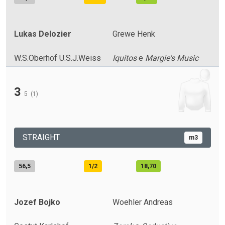
Lukas Delozier
Grewe Henk
W.S.Oberhof U.S.J.Weiss
Iquitos
e
Margie's Music
3
5
(1)
STRAIGHT
m3
56,5
1/2
18,70
Jozef Bojko
Woehler Andreas