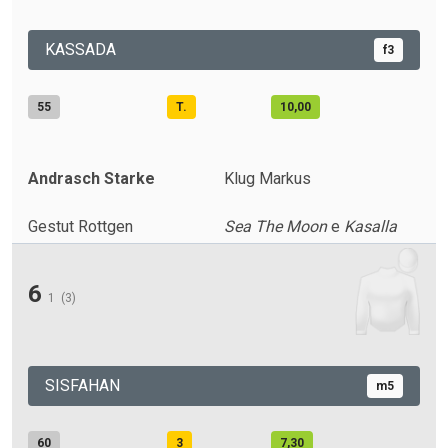
KASSADA
f3
55
T.
10,00
Andrasch Starke
Klug Markus
Gestut Rottgen
Sea The Moon
e
Kasalla
6
1
(3)
SISFAHAN
m5
60
3
7,30