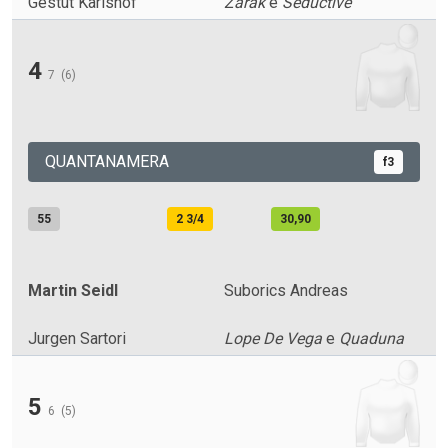
Gestut Karlshof
Zarak
e
Seductive
4
7
(6)
QUANTANAMERA
f3
55
2 3/4
30,90
Martin Seidl
Suborics Andreas
Jurgen Sartori
Lope De Vega
e
Quaduna
5
6
(5)