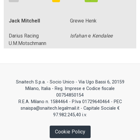
Jack Mitchell
Grewe Henk
Darius Racing
Isfahan
e
Kendalee
U.M.Motschmann
Snaitech S.p.a. - Socio Unico - Via Ugo Bassi 6, 20159
Milano, Italia - Reg. Imprese e Codice fiscale
00754850154
R.E.A. Milano n. 1584464 - P.Iva 01729640464 - PEC
snaispa@snaitech.legalmail.it - Capitale Sociale €
97.982.245,40 i.v.
Cookie Policy