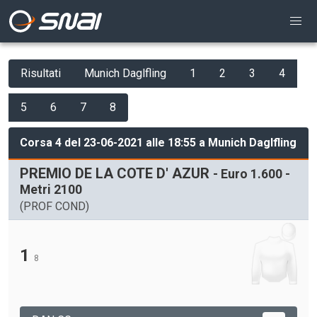
Risultati
Munich Daglfling
1
2
3
4
5
6
7
8
Corsa 4 del 23-06-2021 alle 18:55 a Munich Daglfling
PREMIO DE LA COTE D' AZUR
- Euro 1.600 -
Metri 2100
(PROF COND)
1
8