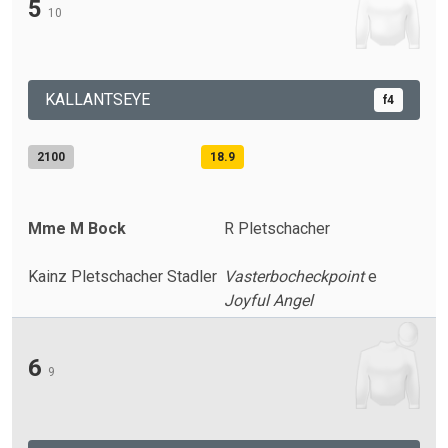
5
10
KALLANTSEYE
f4
2100
18.9
Mme M Bock
R Pletschacher
Kainz Pletschacher Stadler
Vasterbocheckpoint
e
Joyful Angel
6
9