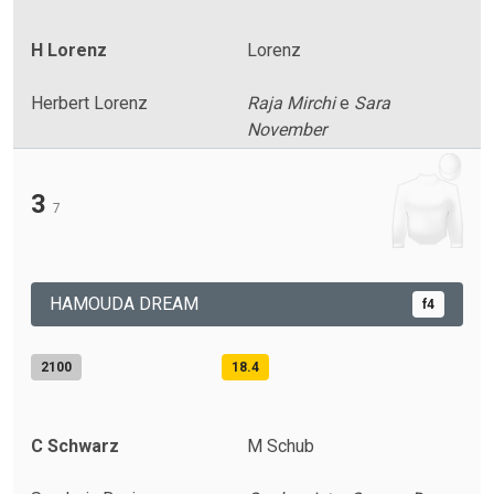
H Lorenz
Lorenz
Herbert Lorenz
Raja Mirchi
e
Sara
November
3
7
HAMOUDA DREAM
f4
2100
18.4
C Schwarz
M Schub