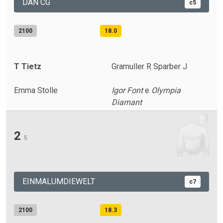
DAN CG
c5
2100
18.0
T Tietz
Gramuller R Sparber J
Emma Stolle
Igor Font
e
Olympia
Diamant
2
5
EINMALUMDIEWELT
c7
2100
18.3