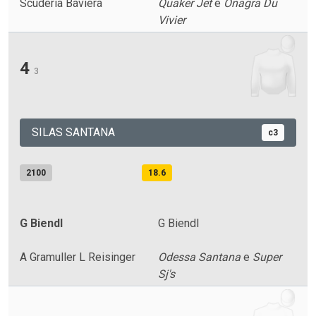
Scuderia Baviera
Quaker Jet
e
Onagra Du
Vivier
4
3
SILAS SANTANA
c3
2100
18.6
G Biendl
G Biendl
A Gramuller L Reisinger
Odessa Santana
e
Super
Sj's