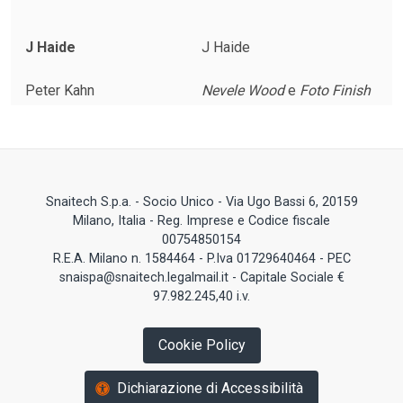
J Haide
J Haide
Peter Kahn
Nevele Wood
e
Foto Finish
Snaitech S.p.a. - Socio Unico - Via Ugo Bassi 6, 20159
Milano, Italia - Reg. Imprese e Codice fiscale
00754850154
R.E.A. Milano n. 1584464 - P.Iva 01729640464 - PEC
snaispa@snaitech.legalmail.it - Capitale Sociale €
97.982.245,40 i.v.
Cookie Policy
Dichiarazione di Accessibilità