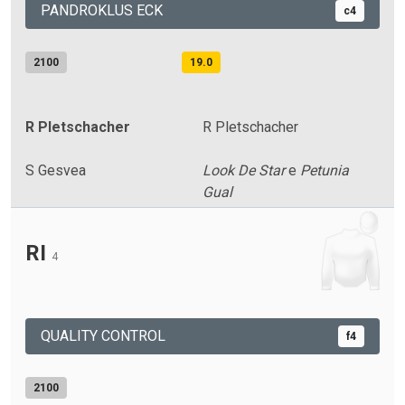
PANDROKLUS ECK
c4
2100
19.0
R Pletschacher
R Pletschacher
S Gesvea
Look De Star
e
Petunia
Gual
RI
4
QUALITY CONTROL
f4
2100