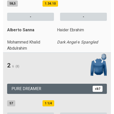
58,5
1.34.10
-
-
Alberto Sanna
Haider Ebrahim
Mohammed Khalid
Dark Angel
e
Spangled
Abdulrahim
2
6
(8)
PURE DREAMER
cb7
57
1 1/4