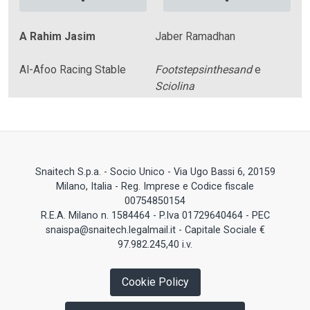
-
-
A Rahim Jasim
Jaber Ramadhan
Al-Afoo Racing Stable
Footstepsinthesand
e
Sciolina
Snaitech S.p.a. - Socio Unico - Via Ugo Bassi 6, 20159
Milano, Italia - Reg. Imprese e Codice fiscale
00754850154
R.E.A. Milano n. 1584464 - P.Iva 01729640464 - PEC
snaispa@snaitech.legalmail.it - Capitale Sociale €
97.982.245,40 i.v.
Cookie Policy