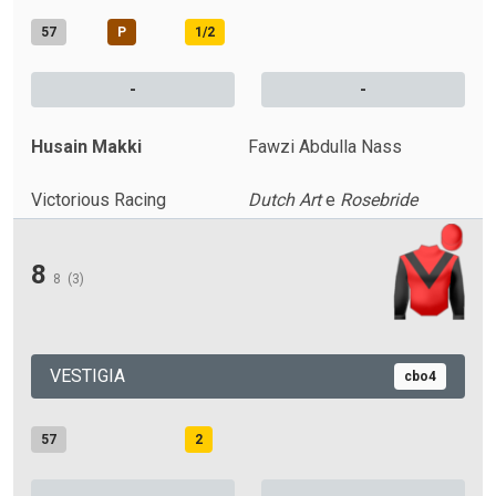
57
P
1/2
-
-
Husain Makki
Fawzi Abdulla Nass
Victorious Racing
Dutch Art
e
Rosebride
8
8
(3)
VESTIGIA
cbo4
57
2