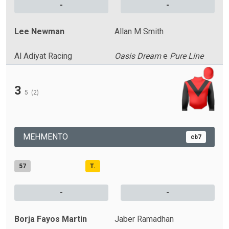
-
-
Lee Newman
Allan M Smith
Al Adiyat Racing
Oasis Dream
e
Pure Line
3
5
(2)
MEHMENTO
cb7
57
T.
-
-
Borja Fayos Martin
Jaber Ramadhan