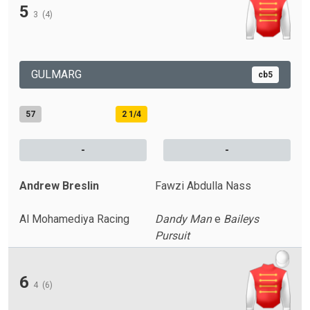
5
3
(4)
GULMARG
cb5
57
2 1/4
-
-
Andrew Breslin
Fawzi Abdulla Nass
Al Mohamediya Racing
Dandy Man
e
Baileys
Pursuit
6
4
(6)