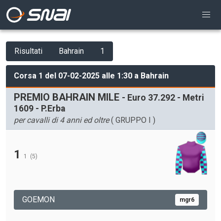
Risultati
Bahrain
1
Corsa 1 del 07-02-2025 alle 1:30 a Bahrain
PREMIO BAHRAIN MILE
- Euro 37.292 - Metri
1609 - P.Erba
per cavalli di 4 anni ed oltre
( GRUPPO I )
1
1
(5)
GOEMON
mgr6