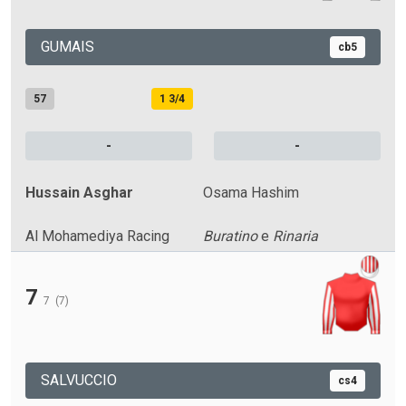
GUMAIS
cb5
57
1 3/4
-
-
Hussain Asghar
Osama Hashim
Al Mohamediya Racing
Buratino
e
Rinaria
7
7
(7)
SALVUCCIO
cs4