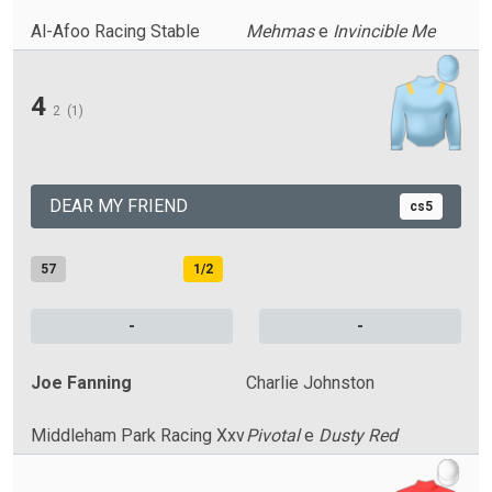
Al-Afoo Racing Stable
Mehmas
e
Invincible Me
4
2
(1)
DEAR MY FRIEND
cs5
57
1/2
-
-
Joe Fanning
Charlie Johnston
Middleham Park Racing Xxv
Pivotal
e
Dusty Red