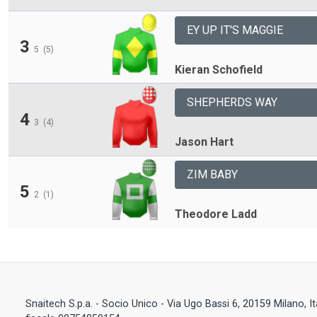
EY UP IT'S MAGGIE
3
5
(5)
Kieran Schofield
SHEPHERDS WAY
4
3
(4)
Jason Hart
ZIM BABY
5
2
(1)
Theodore Ladd
Snaitech S.p.a. - Socio Unico - Via Ugo Bassi 6, 20159 Milano, I