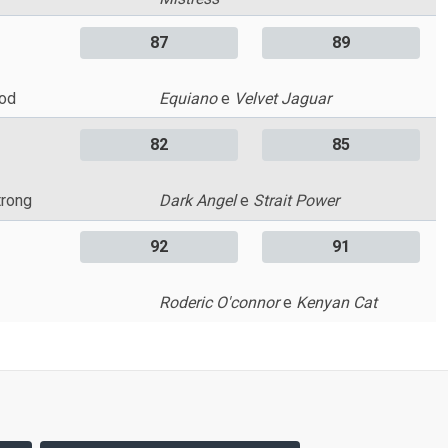
87
89
od
Equiano
e
Velvet Jaguar
82
85
trong
Dark Angel
e
Strait Power
92
91
Roderic O'connor
e
Kenyan Cat