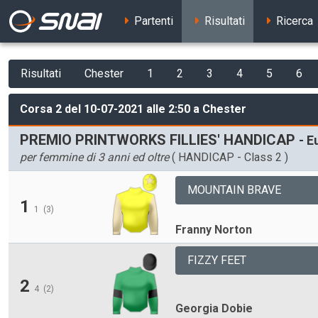
Partenti
Risultati
Ricerca
Risultati
Chester
1
2
3
4
5
6
Corsa 2 del 10-07-2021 alle 2:50 a Chester
PREMIO PRINTWORKS FILLIES' HANDICAP
- E
per femmine di 3 anni ed oltre
( HANDICAP - Class 2 )
MOUNTAIN BRAVE
1
1
(3)
Franny Norton
FIZZY FEET
2
4
(2)
Georgia Dobie