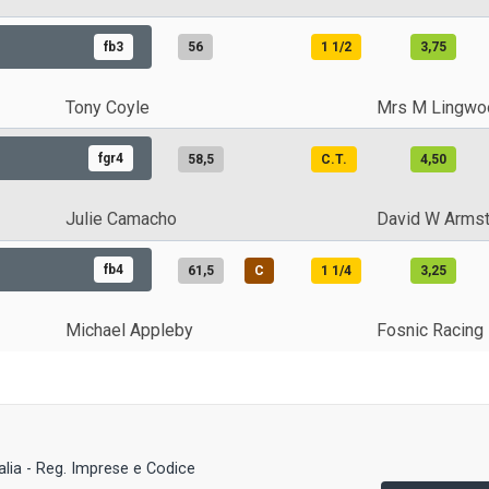
fb3
56
1 1/2
3,75
Tony Coyle
Mrs M Lingwo
fgr4
58,5
C.T.
4,50
Julie Camacho
David W Arms
fb4
61,5
C
1 1/4
3,25
Michael Appleby
Fosnic Racing
talia - Reg. Imprese e Codice