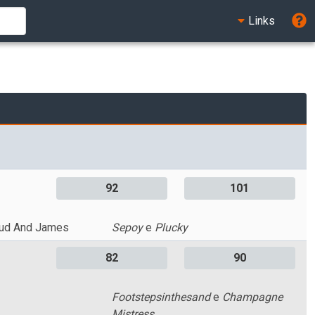
Links
92
101
tud And James
Sepoy
e
Plucky
82
90
Footstepsinthesand
e
Champagne
Mistress