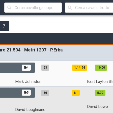
7
uro 21.504 - Metri 1207 - P.Erba
fb4
63
1.14.94
10,00
Mark Johnston
East Layton S
fb5
56
N.
5,00
David Lowe
David Loughnane