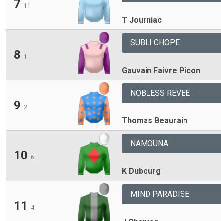
7
11
T Journiac
SUBLI CHOPE
8
1
Gauvain Faivre Picon
NOBLESS REVEE
9
2
Thomas Beaurain
NAMOUNA
10
6
K Dubourg
MIND PARADISE
11
4