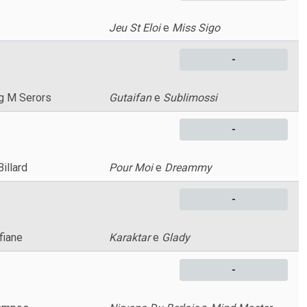
Jeu St Eloi
e
Miss Sigo
-
g M Serors
Gutaifan
e
Sublimossi
-
illard
Pour Moi
e
Dreammy
-
fiane
Karaktar
e
Glady
-