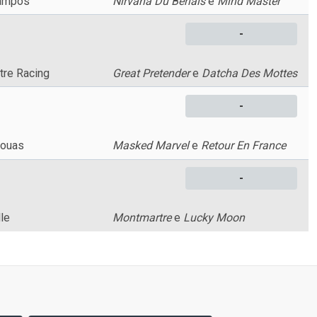
Campos
Nirvana Du Berlais
e
Mind Master
-
tre Racing
Great Pretender
e
Datcha Des Mottes
-
bouas
Masked Marvel
e
Retour En France
-
le
Montmartre
e
Lucky Moon