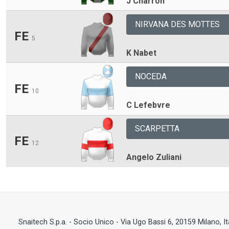
J Charron
NIRVANA DES MOTTES
FE
5
K Nabet
NOCEDA
FE
10
C Lefebvre
SCARPETTA
FE
12
Angelo Zuliani
Snaitech S.p.a. - Socio Unico - Via Ugo Bassi 6, 20159 Milano, I