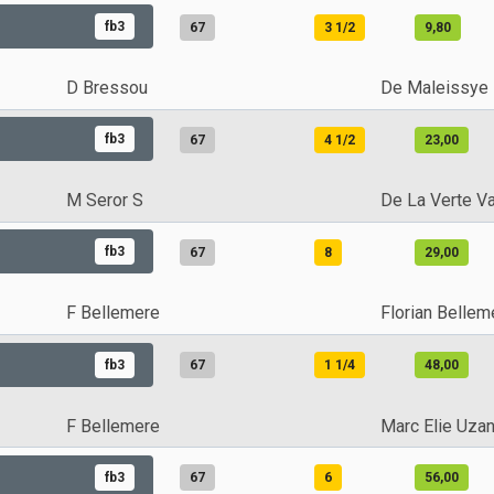
fb3
67
3 1/2
9,80
D Bressou
De Maleissye
fb3
67
4 1/2
23,00
M Seror S
De La Verte Va
fb3
67
8
29,00
F Bellemere
Florian Bellem
fb3
67
1 1/4
48,00
F Bellemere
Marc Elie Uza
fb3
67
6
56,00