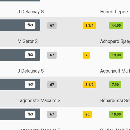
J Delaunay S
Hubert Lepee
fb3
67
1 1/4
44,00
M Seror S
Achopard Bjae
fb3
67
7
19,00
J Delaunay S
Agourjault Ma B
fb3
67
3 1/2
7,90
Lageneste Macaire S
Benaroussi So
fb3
67
20
10,00