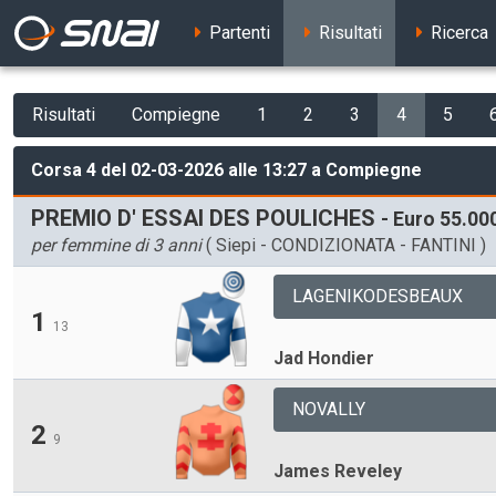
Partenti
Risultati
Ricerca
Risultati
Compiegne
1
2
3
4
5
Corsa 4 del 02-03-2026 alle 13:27 a Compiegne
PREMIO D' ESSAI DES POULICHES
- Euro 55.000
per femmine di 3 anni
( Siepi - CONDIZIONATA - FANTINI )
LAGENIKODESBEAUX
1
13
Jad Hondier
NOVALLY
2
9
James Reveley