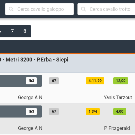
6
7
8
 - Metri 3200 - P.Erba - Siepi
fb3
67
4.11.99
12,00
George A N
Yanis Tarzout
fb3
67
1 3/4
4,00
George A N
P Fitzgerald