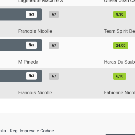
Lageneste Macaire S
Olivier Jean 
fb3
67
8,30
Francois Nicolle
Team Spirit De
fb3
67
24,00
M Pineda
Haras Du Sau
fb3
67
6,10
Francois Nicolle
Fabienne Nicol
talia - Reg. Imprese e Codice