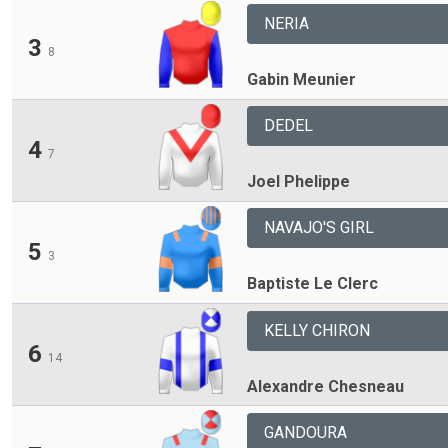
NERIA
3
8
Gabin Meunier
DEDEL
4
7
Joel Phelippe
NAVAJO'S GIRL
5
3
Baptiste Le Clerc
KELLY CHIRON
6
14
Alexandre Chesneau
GANDOURA