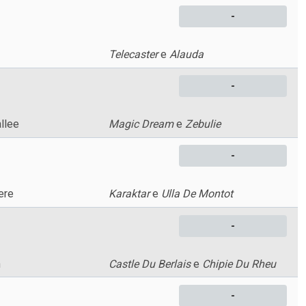
-
Telecaster
e
Alauda
-
llee
Magic Dream
e
Zebulie
-
ere
Karaktar
e
Ulla De Montot
-
n
Castle Du Berlais
e
Chipie Du Rheu
-