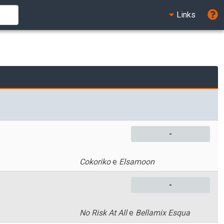
Links
-
Cokoriko
e
Elsamoon
-
No Risk At All
e
Bellamix Esqua