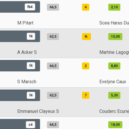
fb4
66,5
4
2,10
M Pitart
Scea Haras D
f4
62,5
N.
15,00
A Acker S
Martine Lagog
f4
64,5
2
8,80
S Marsch
Evelyne Caux
f4
62,5
7
5,30
Emmanuel Clayeux S
Couderc Ecuri
c4
64,5
18,00