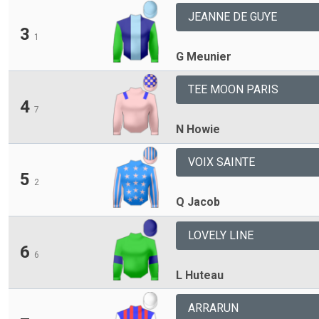
JEANNE DE GUYE
3
1
G Meunier
TEE MOON PARIS
4
7
N Howie
VOIX SAINTE
5
2
Q Jacob
LOVELY LINE
6
6
L Huteau
ARRARUN