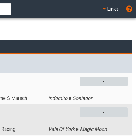
Links
-
me S Marsch
Indomito
e
Soniador
-
 Racing
Vale Of York
e
Magic Moon