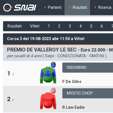
Partenti
Risultati
Ricerca
Risultati
Vittel
1
2
3
4
5
6
Corsa 3 del 19-08-2023 alle 11:50 a Vittel
PREMIO DE VALLEROY LE SEC
- Euro 22.000 - Me
per cavalli di 4 anni
( Siepi - CONDIZIONATA - FANTINI )
INDOMINO
1
3
F De Giles
MYSTIC CHOP
2
5
R Law Eadie