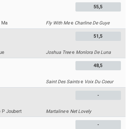
55,5
u Ma
Fly With Me
e
Charline De Guye
51,5
ue
Joshua Tree
e
Monlora De Luna
48,5
Saint Des Saints
e
Voix Du Coeur
-
e P Joubert
Martaline
e
Net Lovely
-