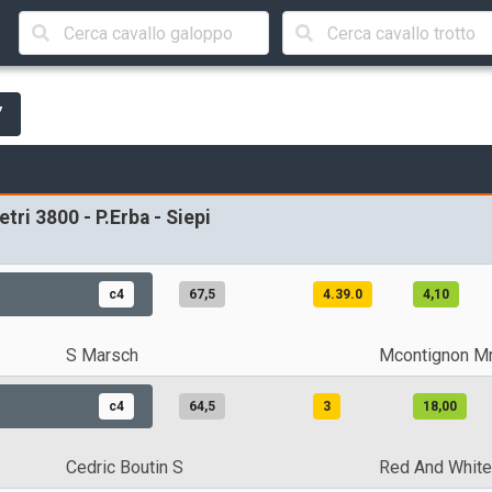
7
tri 3800 - P.Erba - Siepi
c4
67,5
4.39.0
4,10
S Marsch
Mcontignon M
c4
64,5
3
18,00
Cedric Boutin S
Red And White