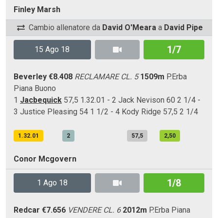
Finley Marsh
Cambio allenatore da
David O'Meara
a
David Pipe
1/7
15 Ago 18
Beverley
€8.408
RECLAMARE CL. 5
1509m
P.Erba
Piana
Buono
1
Jacbequick
57,5 1.32.01 - 2 Jack Nevison 60 2 1/4 -
3 Justice Pleasing 54 1 1/2 - 4 Kody Ridge 57,5 2 1/4
1.32.01
2
57,5
2,50
Conor Mcgovern
1/8
1 Ago 18
Redcar
€7.656
VENDERE CL. 6
2012m
P.Erba
Piana