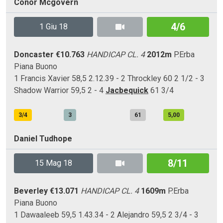
Conor Mcgovern
4/6
1 Giu 18
Doncaster
€10.763
HANDICAP CL. 4
2012m
P.Erba
Piana
Buono
1 Francis Xavier 58,5 2.12.39 - 2 Throckley 60 2 1/2 - 3
Shadow Warrior 59,5 2 - 4
Jacbequick
61 3/4
3/4
3
61
5,00
Daniel Tudhope
8/11
15 Mag 18
Beverley
€13.071
HANDICAP CL. 4
1609m
P.Erba
Piana
Buono
1 Dawaaleeb 59,5 1.43.34 - 2 Alejandro 59,5 2 3/4 - 3