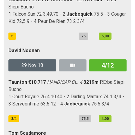
Siepi
Buono
1 Falcon Sun 72 3.49.70 - 2
Jacbequick
75 5 - 3 Cougar
Kid 72,5 9 - 4 Peur De Rien 73 2 3/4
5
75
5,00
David Noonan
4/12
29 Nov 18
Taunton
€10.717
HANDICAP CL. 4
3219m
P.Erba
Siepi
Buono
1 Court Royale 76 4.10.40 - 2 Darling Maltaix 74 1 3/4 -
3 Serveontime 63,5 12 - 4
Jacbequick
75,5 3/4
3/4
75,5
4,00
Tom Scudamore