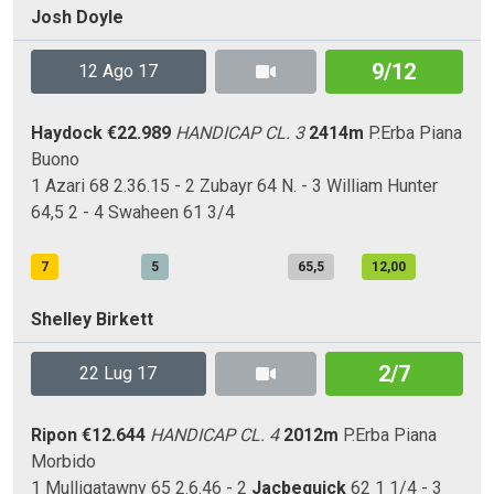
Josh Doyle
9/12
12 Ago 17
Haydock
€22.989
HANDICAP CL. 3
2414m
P.Erba
Piana
Buono
1 Azari 68 2.36.15 - 2 Zubayr 64 N. - 3 William Hunter
64,5 2 - 4 Swaheen 61 3/4
7
5
65,5
12,00
Shelley Birkett
2/7
22 Lug 17
Ripon
€12.644
HANDICAP CL. 4
2012m
P.Erba
Piana
Morbido
1 Mulligatawny 65 2.6.46 - 2
Jacbequick
62 1 1/4 - 3