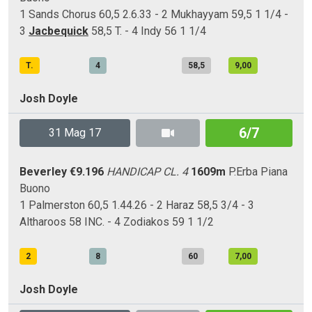
1 Sands Chorus 60,5 2.6.33 - 2 Mukhayyam 59,5 1 1/4 -
3
Jacbequick
58,5 T. - 4 Indy 56 1 1/4
T.
4
58,5
9,00
Josh Doyle
6/7
31 Mag 17
Beverley
€9.196
HANDICAP CL. 4
1609m
P.Erba
Piana
Buono
1 Palmerston 60,5 1.44.26 - 2 Haraz 58,5 3/4 - 3
Altharoos 58 INC. - 4 Zodiakos 59 1 1/2
2
8
60
7,00
Josh Doyle