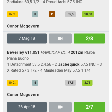
Zodiakos 60,5 1/2 - 4 Proud Archi 57,5 INC.
INC.
8
P
55,5
10,00
Conor Mcgovern
2/8
7 Mag 18
Beverley
€11.051
HANDICAP CL. 4
2012m
P.Erba
Piana
Buono
1 Detachment 53,5 2.4.66 - 2
Jacbequick
57,5 INC. - 3
X Rated 57 3 1/2 - 4 Maulesden May 57,5 1 1/4
INC.
4
57,5
3,75
Conor Mcgovern
2/7
26 Apr 18