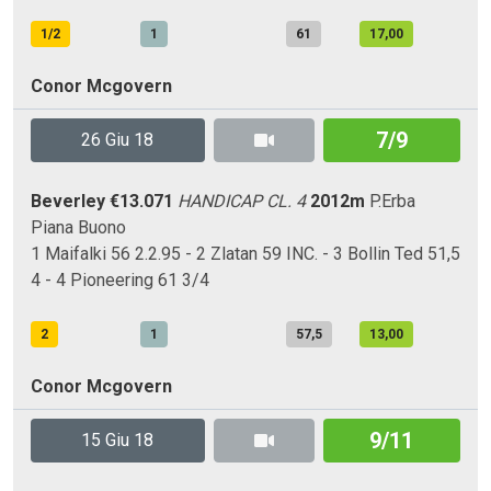
1/2
1
61
17,00
Conor Mcgovern
7/9
26 Giu 18
Beverley
€13.071
HANDICAP CL. 4
2012m
P.Erba
Piana
Buono
1 Maifalki 56 2.2.95 - 2 Zlatan 59 INC. - 3 Bollin Ted 51,5
4 - 4 Pioneering 61 3/4
2
1
57,5
13,00
Conor Mcgovern
9/11
15 Giu 18