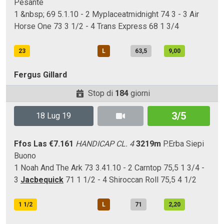
Pesante
1 &nbsp; 69 5.1.10 - 2 Myplaceatmidnight 74 3 - 3 Air
Horse One 73 3 1/2 - 4 Trans Express 68 1 3/4
23
L
63,5
9,00
Fergus Gillard
Stop di
184
giorni
3/5
18 Lug 19
Ffos Las
€7.161
HANDICAP CL. 4
3219m
P.Erba
Siepi
Buono
1 Noah And The Ark 73 3.41.10 - 2 Carntop 75,5 1 3/4 -
3
Jacbequick
71 1 1/2 - 4 Shiroccan Roll 75,5 4 1/2
1 1/2
L
71
2,20