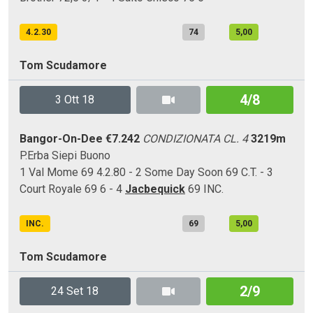
4.2.30
74
5,00
Tom Scudamore
4/8
3 Ott 18
Bangor-On-Dee
€7.242
CONDIZIONATA CL. 4
3219m
P.Erba
Siepi
Buono
1 Val Mome 69 4.2.80 - 2 Some Day Soon 69 C.T. - 3
Court Royale 69 6 - 4
Jacbequick
69 INC.
INC.
69
5,00
Tom Scudamore
2/9
24 Set 18