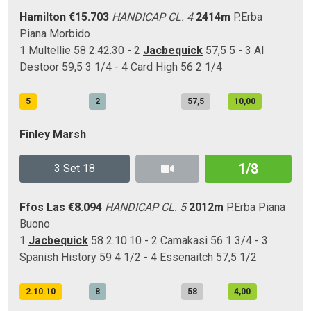
Hamilton
€15.703
HANDICAP CL. 4
2414m
P.Erba
Piana
Morbido
1 Multellie 58 2.42.30 - 2
Jacbequick
57,5 5 - 3 Al
Destoor 59,5 3 1/4 - 4 Card High 56 2 1/4
5
2
57,5
10,00
Finley Marsh
1/8
3 Set 18
Ffos Las
€8.094
HANDICAP CL. 5
2012m
P.Erba
Piana
Buono
1
Jacbequick
58 2.10.10 - 2 Camakasi 56 1 3/4 - 3
Spanish History 59 4 1/2 - 4 Essenaitch 57,5 1/2
2.10.10
8
58
4,00