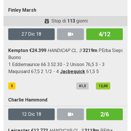
Finley Marsh
Stop di
113
giorni
4/12
27 Dic 18
Kempton
€24.399
HANDICAP CL. 3
3219m
P.Erba
Siepi
Buono
1 Eddiemaurice 66 3.52.30 - 2 Unison 76,5 3 - 3
Maquisard 67,5 2 1/2 - 4
Jacbequick
61,5 5
5
61,5
12,00
Charlie Hammond
2/6
12 Dic 18
Leicester
€12.772
HANDICAP CL. 3
3118m
P.Erba