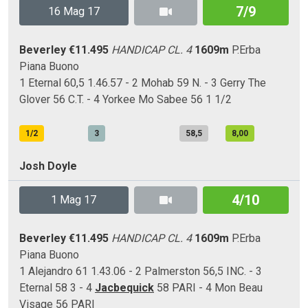
7/9
16 Mag 17
Beverley
€11.495
HANDICAP CL. 4
1609m
P.Erba
Piana
Buono
1 Eternal 60,5 1.46.57 - 2 Mohab 59 N. - 3 Gerry The
Glover 56 C.T. - 4 Yorkee Mo Sabee 56 1 1/2
1/2
3
58,5
8,00
Josh Doyle
4/10
1 Mag 17
Beverley
€11.495
HANDICAP CL. 4
1609m
P.Erba
Piana
Buono
1 Alejandro 61 1.43.06 - 2 Palmerston 56,5 INC. - 3
Eternal 58 3 - 4
Jacbequick
58 PARI - 4 Mon Beau
Visage 56 PARI