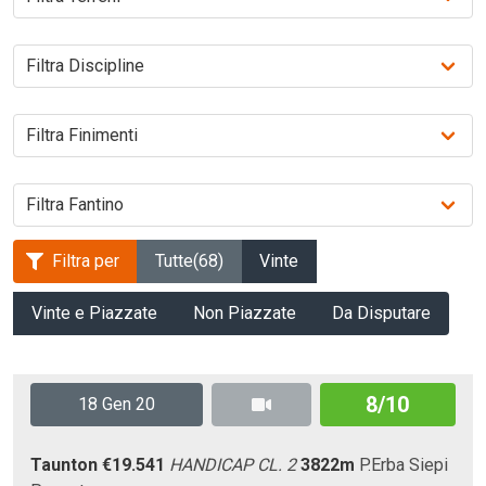
Filtra per
Tutte
(68)
Vinte
Vinte e Piazzate
Non Piazzate
Da Disputare
8/10
18 Gen 20
Taunton
€19.541
HANDICAP CL. 2
3822m
P.Erba
Siepi