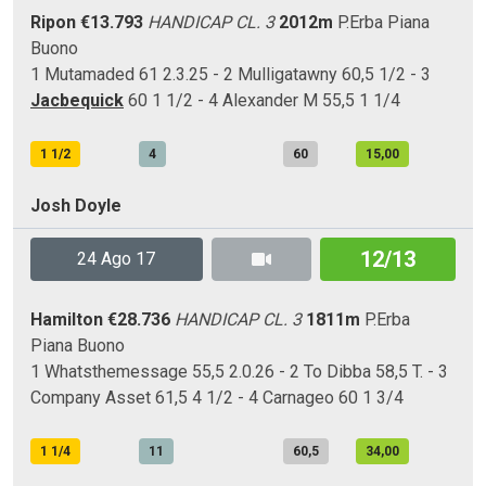
Ripon
€13.793
HANDICAP CL. 3
2012m
P.Erba
Piana
Buono
1 Mutamaded 61 2.3.25 - 2 Mulligatawny 60,5 1/2 - 3
Jacbequick
60 1 1/2 - 4 Alexander M 55,5 1 1/4
1 1/2
4
60
15,00
Josh Doyle
12/13
24 Ago 17
Hamilton
€28.736
HANDICAP CL. 3
1811m
P.Erba
Piana
Buono
1 Whatsthemessage 55,5 2.0.26 - 2 To Dibba 58,5 T. - 3
Company Asset 61,5 4 1/2 - 4 Carnageo 60 1 3/4
1 1/4
11
60,5
34,00