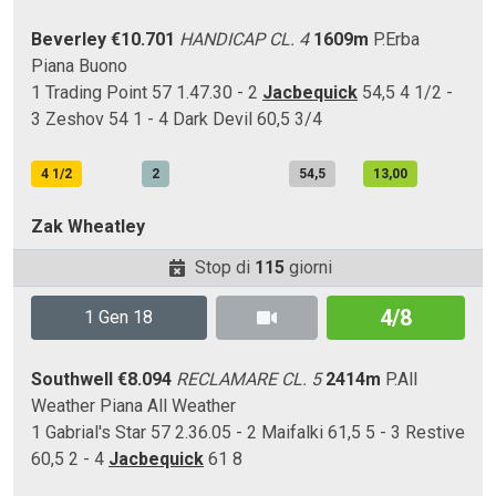
Beverley
€10.701
HANDICAP CL. 4
1609m
P.Erba
Piana
Buono
1 Trading Point 57 1.47.30 - 2
Jacbequick
54,5 4 1/2 -
3 Zeshov 54 1 - 4 Dark Devil 60,5 3/4
4 1/2
2
54,5
13,00
Zak Wheatley
Stop di
115
giorni
4/8
1 Gen 18
Southwell
€8.094
RECLAMARE CL. 5
2414m
P.All
Weather
Piana
All Weather
1 Gabrial's Star 57 2.36.05 - 2 Maifalki 61,5 5 - 3 Restive
60,5 2 - 4
Jacbequick
61 8