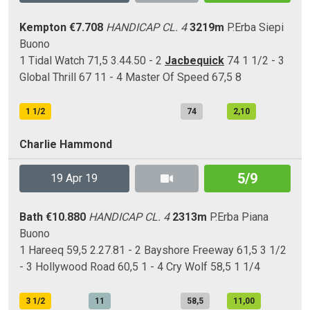
Kempton
€7.708
HANDICAP CL. 4
3219m
P.Erba
Siepi
Buono
1 Tidal Watch 71,5 3.44.50 - 2
Jacbequick
74 1 1/2 - 3
Global Thrill 67 11 - 4 Master Of Speed 67,5 8
1 1/2
74
2,10
Charlie Hammond
5/9
19 Apr 19
Bath
€10.880
HANDICAP CL. 4
2313m
P.Erba
Piana
Buono
1 Hareeq 59,5 2.27.81 - 2 Bayshore Freeway 61,5 3 1/2
- 3 Hollywood Road 60,5 1 - 4 Cry Wolf 58,5 1 1/4
3 1/2
11
58,5
11,00