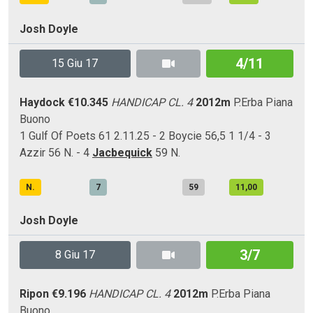
Josh Doyle
4/11
15 Giu 17
Haydock
€10.345
HANDICAP CL. 4
2012m
P.Erba
Piana
Buono
1 Gulf Of Poets 61 2.11.25 - 2 Boycie 56,5 1 1/4 - 3
Azzir 56 N. - 4
Jacbequick
59 N.
N.
7
59
11,00
Josh Doyle
3/7
8 Giu 17
Ripon
€9.196
HANDICAP CL. 4
2012m
P.Erba
Piana
Buono