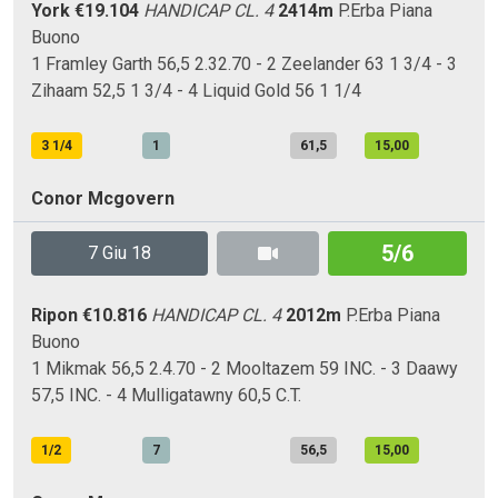
York
€19.104
HANDICAP CL. 4
2414m
P.Erba
Piana
Buono
1 Framley Garth 56,5 2.32.70 - 2 Zeelander 63 1 3/4 - 3
Zihaam 52,5 1 3/4 - 4 Liquid Gold 56 1 1/4
3 1/4
1
61,5
15,00
Conor Mcgovern
5/6
7 Giu 18
Ripon
€10.816
HANDICAP CL. 4
2012m
P.Erba
Piana
Buono
1 Mikmak 56,5 2.4.70 - 2 Mooltazem 59 INC. - 3 Daawy
57,5 INC. - 4 Mulligatawny 60,5 C.T.
1/2
7
56,5
15,00