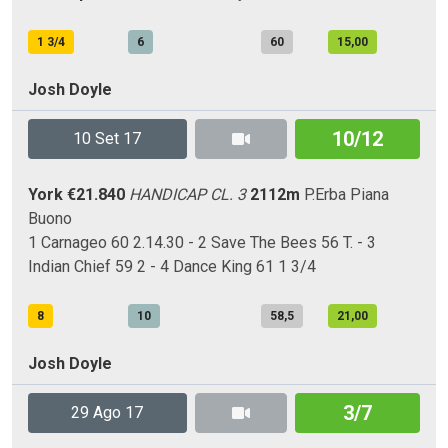
1 3/4
6
60
15,00
Josh Doyle
10/12
10 Set 17
York
€21.840
HANDICAP CL. 3
2112m
P.Erba
Piana
Buono
1 Carnageo 60 2.14.30 - 2 Save The Bees 56 T. - 3
Indian Chief 59 2 - 4 Dance King 61 1 3/4
8
10
58,5
21,00
Josh Doyle
3/7
29 Ago 17