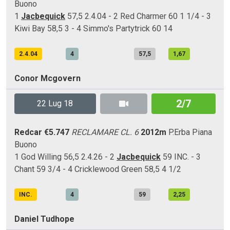
Buono
1
Jacbequick
57,5 2.4.04 - 2 Red Charmer 60 1 1/4 - 3
Kiwi Bay 58,5 3 - 4 Simmo's Partytrick 60 14
2.4.04
4
57,5
1,67
Conor Mcgovern
2/7
22 Lug 18
Redcar
€5.747
RECLAMARE CL. 6
2012m
P.Erba
Piana
Buono
1 God Willing 56,5 2.4.26 - 2
Jacbequick
59 INC. - 3
Chant 59 3/4 - 4 Cricklewood Green 58,5 4 1/2
INC.
4
59
2,25
Daniel Tudhope