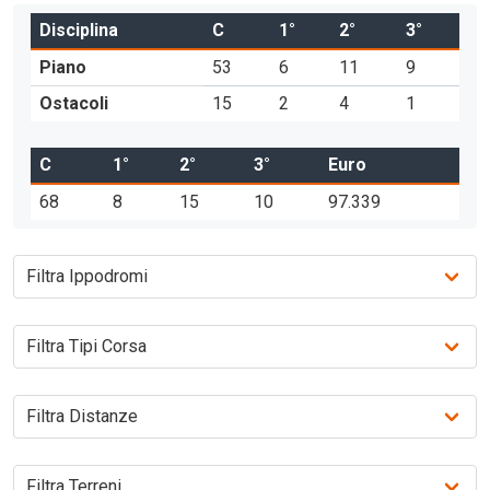
Disciplina
C
1°
2°
3°
Piano
53
6
11
9
Ostacoli
15
2
4
1
C
1°
2°
3°
Euro
68
8
15
10
97.339