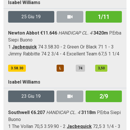
Isabel Williams
1/11
25 Giu 19
Newton Abbot
€11.646
HANDICAP CL. 4
3420m
P.Erba
Siepi
Buono
1
Jacbequick
74 3.58.30 - 2 Green Or Black 71 1 - 3
Jimmy Rabbitte 74 2 3/4 - 4 Excellent Team 67,5 1 1/4
3.58.30
L
74
3,50
Isabel Williams
2/9
23 Giu 19
Southwell
€6.207
HANDICAP CL. 4
3118m
P.Erba
Siepi
Buono
1 The Vollan 70,5 3.59.90 - 2
Jacbequick
72,5 3 1/4 - 3