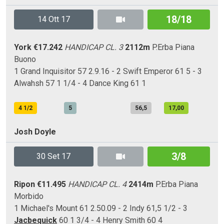
18/18
14 Ott 17
York
€17.242
HANDICAP CL. 3
2112m
P.Erba
Piana
Buono
1 Grand Inquisitor 57 2.9.16 - 2 Swift Emperor 61 5 - 3
Alwahsh 57 1 1/4 - 4 Dance King 61 1
4 1/2
5
56,5
17,00
Josh Doyle
3/8
30 Set 17
Ripon
€11.495
HANDICAP CL. 4
2414m
P.Erba
Piana
Morbido
1 Michael's Mount 61 2.50.09 - 2 Indy 61,5 1/2 - 3
Jacbequick
60 1 3/4 - 4 Henry Smith 60 4