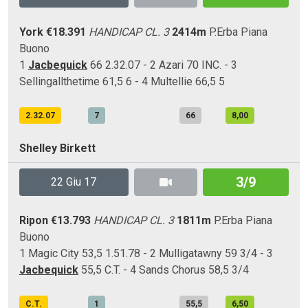
York
€18.391
HANDICAP CL. 3
2414m
P.Erba
Piana
Buono
1
Jacbequick
66 2.32.07 - 2 Azari 70 INC. - 3
Sellingallthetime 61,5 6 - 4 Multellie 66,5 5
2.32.07
7
66
8,00
Shelley Birkett
3/9
22 Giu 17
Ripon
€13.793
HANDICAP CL. 3
1811m
P.Erba
Piana
Buono
1 Magic City 53,5 1.51.78 - 2 Mulligatawny 59 3/4 - 3
Jacbequick
55,5 C.T. - 4 Sands Chorus 58,5 3/4
C.T.
1
55,5
6,50