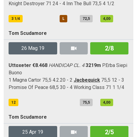
Knight Destroyer 71 24 - 4 Inn The Bull 73,5 4 1/2
3 1/4
L
72,5
4,00
Tom Scudamore
2/8
26 Mag 19
Uttoxeter
€8.468
HANDICAP CL. 4
3219m
P.Erba
Siepi
Buono
1 Magna Cartor 75,5 4.2.20 - 2
Jacbequick
75,5 12 - 3
Promise Of Peace 68,5 30 - 4 Working Class 71 1 1/4
12
75,5
4,00
Tom Scudamore
2/5
25 Apr 19