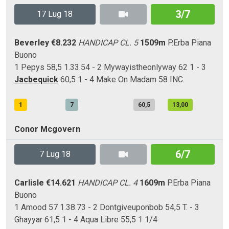
3/7
17 Lug 18
Beverley
€8.232
HANDICAP CL. 5
1509m
P.Erba
Piana
Buono
1 Pepys 58,5 1.33.54 - 2 Mywayistheonlyway 62 1 - 3
Jacbequick
60,5 1 - 4 Make On Madam 58 INC.
1
7
60,5
13,00
Conor Mcgovern
6/7
7 Lug 18
Carlisle
€14.621
HANDICAP CL. 4
1609m
P.Erba
Piana
Buono
1 Amood 57 1.38.73 - 2 Dontgiveuponbob 54,5 T. - 3
Ghayyar 61,5 1 - 4 Aqua Libre 55,5 1 1/4