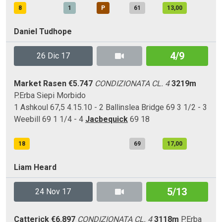
8
1
P
61
13,00
Daniel Tudhope
4/9
26 Dic 17
Market Rasen
€5.747
CONDIZIONATA CL. 4
3219m
P.Erba
Siepi
Morbido
1 Ashkoul 67,5 4.15.10 - 2 Ballinslea Bridge 69 3 1/2 - 3
Weebill 69 1 1/4 - 4
Jacbequick
69 18
18
69
17,00
Liam Heard
5/13
24 Nov 17
Catterick
€6.897
CONDIZIONATA CL. 4
3118m
P.Erba