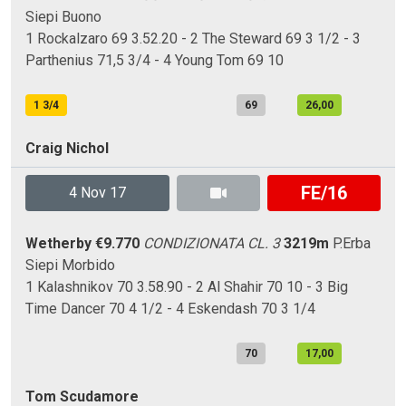
Siepi
Buono
1 Rockalzaro 69 3.52.20 - 2 The Steward 69 3 1/2 - 3
Parthenius 71,5 3/4 - 4 Young Tom 69 10
1 3/4
69
26,00
Craig Nichol
FE/16
4 Nov 17
Wetherby
€9.770
CONDIZIONATA CL. 3
3219m
P.Erba
Siepi
Morbido
1 Kalashnikov 70 3.58.90 - 2 Al Shahir 70 10 - 3 Big
Time Dancer 70 4 1/2 - 4 Eskendash 70 3 1/4
70
17,00
Tom Scudamore