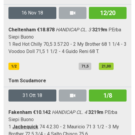
12/20
16 Nov 18
Cheltenham
€18.878
HANDICAP CL. 3
3219m
P.Erba
Siepi
Buono
1 Red Hot Chilly 70,5 3.57.20 - 2 My Brother 68 1 1/4 - 3
Voodoo Doll 71,5 1 1/2 - 4 Guido Reni 68 T.
1/2
71,5
21,00
Tom Scudamore
1/8
31 Ott 18
Fakenham
€10.142
HANDICAP CL. 4
3219m
P.Erba
Siepi
Buono
1
Jacbequick
74 4.2.30 - 2 Mauricio 71 3 1/2 - 3 My
Brother 72,5 3/4 - 4 Salto Chisco 75 6