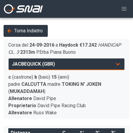
Torna Indietro
Corsa del
24-09-2016
a
Haydock
€17.242
HANDICAP
CL. 3
2313m
P.Erba
Piana
Buono
c
(castrone)
b
(baio)
15
(anni)
padre
CALCUTTA
madre
TOKING N' JOKEN
(
MUKADDAMAH
)
Allenatore
David Pipe
Proprietario
David Pipe Racing Club
Allevatore
Russ Wake
Distanza
C
1°
2°
3°