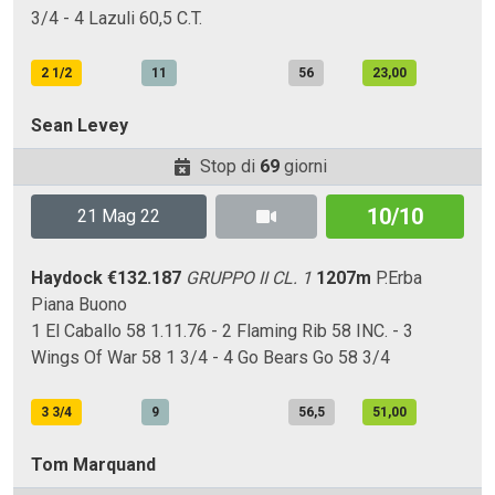
3/4 - 4 Lazuli 60,5 C.T.
2 1/2
11
56
23,00
Sean Levey
Stop di
69
giorni
10/10
21 Mag 22
Haydock
€132.187
GRUPPO II CL. 1
1207m
P.Erba
Piana
Buono
1 El Caballo 58 1.11.76 - 2 Flaming Rib 58 INC. - 3
Wings Of War 58 1 3/4 - 4 Go Bears Go 58 3/4
3 3/4
9
56,5
51,00
Tom Marquand