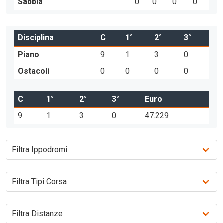
Sabbia
0
0
0
0
Disciplina
C
1°
2°
3°
Piano
9
1
3
0
Ostacoli
0
0
0
0
C
1°
2°
3°
Euro
9
1
3
0
47.229