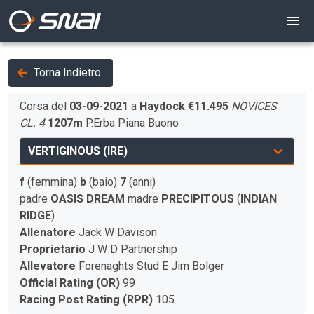
Torna Indietro
Corsa del
03-09-2021
a
Haydock
€11.495
NOVICES
CL. 4
1207m
P.Erba
Piana
Buono
f
(femmina)
b
(baio)
7
(anni)
padre
OASIS DREAM
madre
PRECIPITOUS
(
INDIAN
RIDGE
)
Allenatore
Jack W Davison
Proprietario
J W D Partnership
Allevatore
Forenaghts Stud E Jim Bolger
Official Rating (OR)
99
Racing Post Rating (RPR)
105