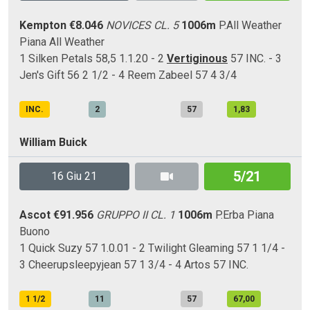
Kempton
€8.046
NOVICES CL. 5
1006m
P.All Weather
Piana
All Weather
1 Silken Petals 58,5 1.1.20 - 2
Vertiginous
57 INC. - 3
Jen's Gift 56 2 1/2 - 4 Reem Zabeel 57 4 3/4
INC.
2
57
1,83
William Buick
5/21
16 Giu 21
Ascot
€91.956
GRUPPO II CL. 1
1006m
P.Erba
Piana
Buono
1 Quick Suzy 57 1.0.01 - 2 Twilight Gleaming 57 1 1/4 -
3 Cheerupsleepyjean 57 1 3/4 - 4 Artos 57 INC.
1 1/2
11
57
67,00