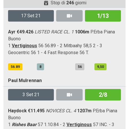
Stop di
246
giorni
1/13
17 Set 21
Ayr
€49.426
LISTED RACE CL. 1
1006m
P.Erba
Piana
Buono
1
Vertiginous
56 56.89 - 2 Mitbaahy 58,5 2 - 3
Geocentric 56 1 - 4 Fast Response 56 T.
56.89
8
56
9,50
Paul Mulrennan
2/8
3 Set 21
Haydock
€11.495
NOVICES CL. 4
1207m
P.Erba
Piana
Buono
1
Rishes Baar
57 1.10.84 - 2
Vertiginous
57 INC. - 3