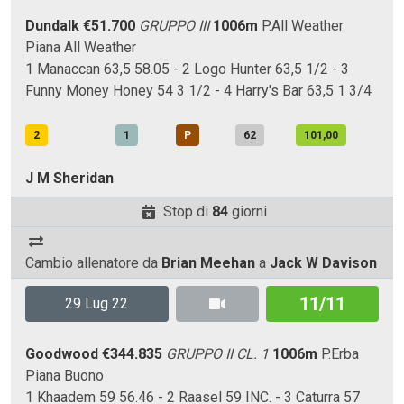
Dundalk
€51.700
GRUPPO III
1006m
P.All Weather
Piana
All Weather
1 Manaccan 63,5 58.05 - 2 Logo Hunter 63,5 1/2 - 3
Funny Money Honey 54 3 1/2 - 4 Harry's Bar 63,5 1 3/4
2
1
P
62
101,00
J M Sheridan
Stop di
84
giorni
Cambio allenatore da
Brian Meehan
a
Jack W Davison
11/11
29 Lug 22
Goodwood
€344.835
GRUPPO II CL. 1
1006m
P.Erba
Piana
Buono
1 Khaadem 59 56.46 - 2 Raasel 59 INC. - 3 Caturra 57