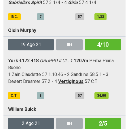
Gabriella's Spirit
57 3 1/4 - 4
Giria
57 4 1/4
INC.
7
57
1,33
Oisin Murphy
4/10
19 Ago 21
York
€172.418
GRUPPO II CL. 1
1207m
P.Erba
Piana
Buono
1 Zain Claudette 57 1.10.46 - 2 Sandrine 58,5 1 - 3
Desert Dreamer 57 2 - 4
Vertiginous
57 C.T.
C.T.
1
57
34,00
William Buick
2/5
2 Ago 21