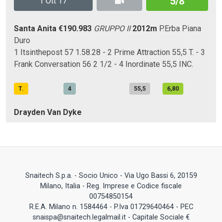
5/8
1 Ott 17
Santa Anita
€190.983
GRUPPO II
2012m
P.Erba
Piana
Duro
1 Itsinthepost 57 1.58.28 - 2 Prime Attraction 55,5 T. - 3
Frank Conversation 56 2 1/2 - 4 Inordinate 55,5 INC.
T.
4
55,5
6,80
Drayden Van Dyke
Snaitech S.p.a. - Socio Unico - Via Ugo Bassi 6, 20159
Milano, Italia - Reg. Imprese e Codice fiscale
00754850154
R.E.A. Milano n. 1584464 - P.Iva 01729640464 - PEC
snaispa@snaitech.legalmail.it - Capitale Sociale €