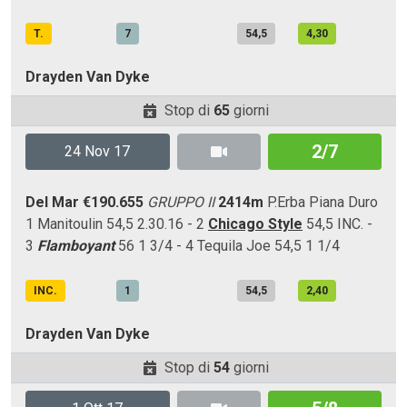
T.
7
54,5
4,30
Drayden Van Dyke
Stop di
65
giorni
2/7
24 Nov 17
Del Mar
€190.655
GRUPPO II
2414m
P.Erba
Piana
Duro
1 Manitoulin 54,5 2.30.16 - 2
Chicago Style
54,5 INC. -
3
Flamboyant
56 1 3/4 - 4 Tequila Joe 54,5 1 1/4
INC.
1
54,5
2,40
Drayden Van Dyke
Stop di
54
giorni