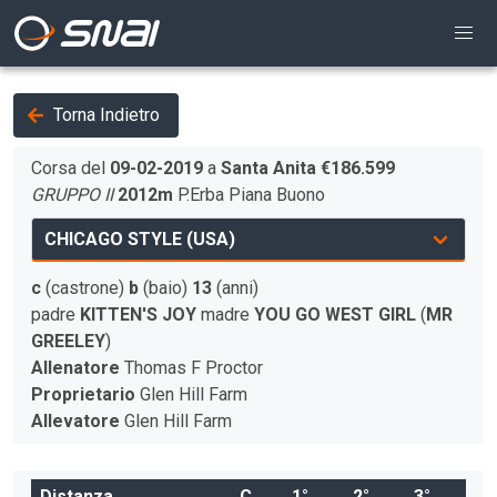
Torna Indietro
Corsa del
09-02-2019
a
Santa Anita
€186.599
GRUPPO II
2012m
P.Erba
Piana
Buono
c
(castrone)
b
(baio)
13
(anni)
padre
KITTEN'S JOY
madre
YOU GO WEST GIRL
(
MR
GREELEY
)
Allenatore
Thomas F Proctor
Proprietario
Glen Hill Farm
Allevatore
Glen Hill Farm
Distanza
C
1°
2°
3°