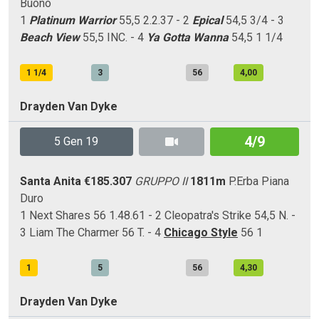
Buono
1
Platinum Warrior
55,5 2.2.37 - 2
Epical
54,5 3/4 - 3
Beach View
55,5 INC. - 4
Ya Gotta Wanna
54,5 1 1/4
1 1/4
3
56
4,00
Drayden Van Dyke
4/9
5 Gen 19
Santa Anita
€185.307
GRUPPO II
1811m
P.Erba
Piana
Duro
1 Next Shares 56 1.48.61 - 2 Cleopatra's Strike 54,5 N. -
3 Liam The Charmer 56 T. - 4
Chicago Style
56 1
1
5
56
4,30
Drayden Van Dyke