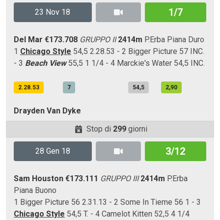
1/7
23 Nov 18
Del Mar
€173.708
GRUPPO II
2414m
P.Erba
Piana
Duro
1
Chicago Style
54,5 2.28.53 - 2 Bigger Picture 57 INC.
- 3
Beach View
55,5 1 1/4 - 4 Marckie's Water 54,5 INC.
2.28.53
7
54,5
2,90
Drayden Van Dyke
Stop di
299
giorni
3/12
28 Gen 18
Sam Houston
€173.111
GRUPPO III
2414m
P.Erba
Piana
Buono
1 Bigger Picture 56 2.31.13 - 2 Some In Tieme 56 1 - 3
Chicago Style
54,5 T. - 4 Camelot Kitten 52,5 4 1/4