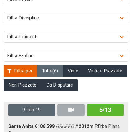
Filtra per
Tutte
(6)
Vinte
Vinte e Piazzate
Non Piazzate
Da Disputare
5/13
9 Feb 19
Santa Anita
€186.599
GRUPPO II
2012m
P.Erba
Piana