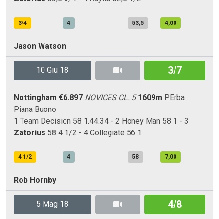
3/4
4
53,5
4,00
Jason Watson
3/7
10 Giu 18
Nottingham
€6.897
NOVICES CL. 5
1609m
P.Erba
Piana
Buono
1 Team Decision 58 1.44.34 - 2 Honey Man 58 1 - 3
Zatorius
58 4 1/2 - 4 Collegiate 56 1
4 1/2
4
58
7,00
Rob Hornby
4/8
5 Mag 18