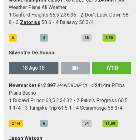
Weather
Piana
All Weather
1 Canford Heights 56,5 2.36.36 - 2 Don't Look Down 58
8 - 3
Zatorius
58 6 - 4 Balaawy 56 3/4
6
4
58
3,50
Silvestre De Sousa
7/10
18 Ago 18
Newmarket
€12.897
HANDICAP CL. 4
2414m
P.Erba
Piana
Buono
1 Dubawi Prince 63,5 2.34.32 - 2 Rake's Progress 60,5
1 1/4 - 3 Turnpike Trip 61,5 1 - 4 Scaramanga 58 3/4
2 1/4
6
54
11,00
Jason Watson