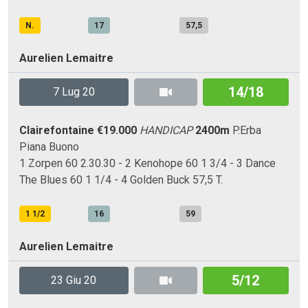
N.
17
57,5
Aurelien Lemaitre
14/18
7 Lug 20
Clairefontaine
€19.000
HANDICAP
2400m
P.Erba
Piana
Buono
1 Zorpen 60 2.30.30 - 2 Kenohope 60 1 3/4 - 3 Dance
The Blues 60 1 1/4 - 4 Golden Buck 57,5 T.
1 1/2
16
59
Aurelien Lemaitre
5/12
23 Giu 20