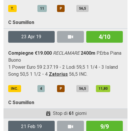
T.
11
P
56,5
C Soumillon
4/10
23 Apr 19
Compiegne
€19.000
RECLAMARE
2400m
P.Erba
Piana
Buono
1 Power Euro 59 2.37.19 - 2 Lodi 59,5 1 1/4 - 3 Island
Song 50,5 1 1/2 - 4
Zatorius
56,5 INC.
INC.
4
P
56,5
11,80
C Soumillon
Stop di
61
giorni
9/9
21 Feb 19