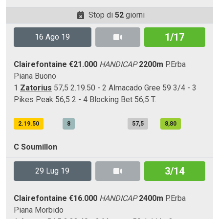
Stop di
52
giorni
1/17
16 Ago 19
Clairefontaine
€21.000
HANDICAP
2200m
P.Erba
Piana
Buono
1
Zatorius
57,5 2.19.50 - 2 Almacado Gree 59 3/4 - 3
Pikes Peak 56,5 2 - 4 Blocking Bet 56,5 T.
2.19.50
8
57,5
8,80
C Soumillon
3/14
29 Lug 19
Clairefontaine
€16.000
HANDICAP
2400m
P.Erba
Piana
Morbido