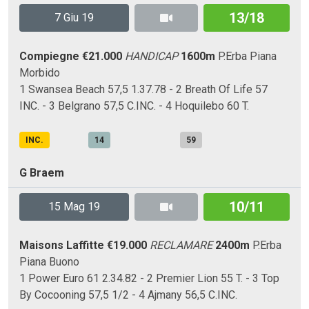
13/18
7 Giu 19
Compiegne
€21.000
HANDICAP
1600m
P.Erba
Piana
Morbido
1 Swansea Beach 57,5 1.37.78 - 2 Breath Of Life 57
INC. - 3 Belgrano 57,5 C.INC. - 4 Hoquilebo 60 T.
INC.
14
59
G Braem
10/11
15 Mag 19
Maisons Laffitte
€19.000
RECLAMARE
2400m
P.Erba
Piana
Buono
1 Power Euro 61 2.34.82 - 2 Premier Lion 55 T. - 3 Top
By Cocooning 57,5 1/2 - 4 Ajmany 56,5 C.INC.