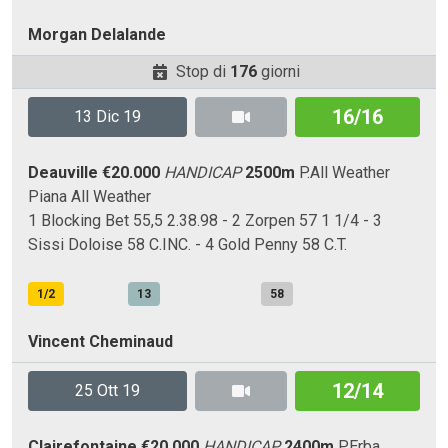
Morgan Delalande
Stop di
176
giorni
16/16
13 Dic 19
Deauville
€20.000
HANDICAP
2500m
P.All Weather
Piana
All Weather
1 Blocking Bet 55,5 2.38.98 - 2 Zorpen 57 1 1/4 - 3
Sissi Doloise 58 C.INC. - 4 Gold Penny 58 C.T.
1/2
13
58
Vincent Cheminaud
12/14
25 Ott 19
Clairefontaine
€20.000
HANDICAP
2400m
P.Erba