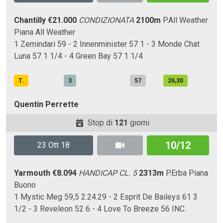
Chantilly
€21.000
CONDIZIONATA
2100m
P.All Weather
Piana
All Weather
1 Zemindari 59 - 2 Innenminister 57 1 - 3 Monde Chat
Luna 57 1 1/4 - 4 Green Bay 57 1 1/4
T.
3
57
26,30
Quentin Perrette
Stop di
121
giorni
10/12
23 Ott 18
Yarmouth
€8.094
HANDICAP CL. 5
2313m
P.Erba
Piana
Buono
1 Mystic Meg 59,5 2.24.29 - 2 Esprit De Baileys 61 3
1/2 - 3 Reveleon 52 6 - 4 Love To Breeze 56 INC.