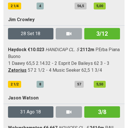
2 1/4
4
56,5
5,00
Jim Crowley
3/12
28 Set 18
Haydock
€10.023
HANDICAP CL. 5
2112m
P.Erba
Piana
Buono
1 Daawy 65,5 2.14.32 - 2 Esprit De Baileys 62 3 - 3
Zatorius
57 2 1/2 - 4 Music Seeker 62,5 1 3/4
2 1/2
8
57
5,50
Jason Watson
3/8
31 Ago 18
Wolverhampton
€6.667
NOVICES CL. 5
2414m
P.All