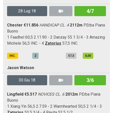
4/7
28 Lug 18
Chester
€11.856
HANDICAP CL. 4
2112m
P.Erba
Piana
Buono
1 Faadhel 60,5 2.11.90 - 2 Danzay 55 1 3/4 - 3 Amazing
Michele 56,5 INC. - 4
Zatorius
57,5 INC.
INC.
2
57,5
4,00
Jason Watson
3/6
30 Giu 18
Lingfield
€5.517
NOVICES CL. 6
2012m
P.Erba
Piana
Buono
1 Xiang Yin 56,5 2.7.59 - 2 Warmhearted 50,5 2 1/4 - 3
Zatorius
53,5 3/4 - 4 Rayita 52,5 1/2