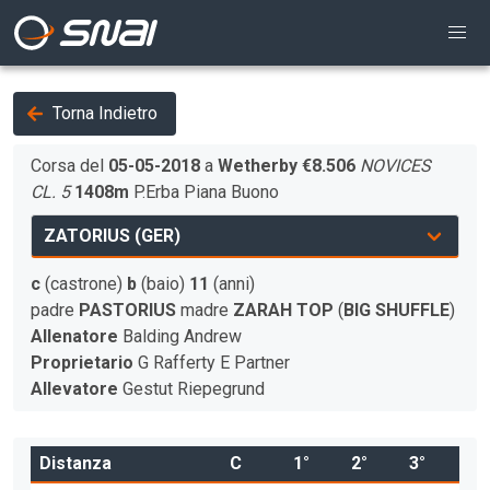
Torna Indietro
Corsa del
05-05-2018
a
Wetherby
€8.506
NOVICES
CL. 5
1408m
P.Erba
Piana
Buono
c
(castrone)
b
(baio)
11
(anni)
padre
PASTORIUS
madre
ZARAH TOP
(
BIG SHUFFLE
)
Allenatore
Balding Andrew
Proprietario
G Rafferty E Partner
Allevatore
Gestut Riepegrund
Distanza
C
1°
2°
3°