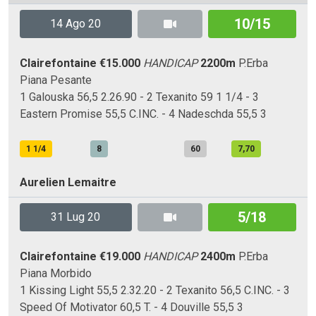
10/15
14 Ago 20
Clairefontaine
€15.000
HANDICAP
2200m
P.Erba
Piana
Pesante
1 Galouska 56,5 2.26.90 - 2 Texanito 59 1 1/4 - 3
Eastern Promise 55,5 C.INC. - 4 Nadeschda 55,5 3
1 1/4
8
60
7,70
Aurelien Lemaitre
5/18
31 Lug 20
Clairefontaine
€19.000
HANDICAP
2400m
P.Erba
Piana
Morbido
1 Kissing Light 55,5 2.32.20 - 2 Texanito 56,5 C.INC. - 3
Speed Of Motivator 60,5 T. - 4 Douville 55,5 3