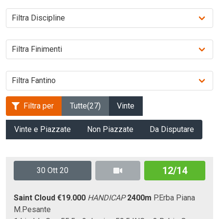
Filtra per
Tutte
(27)
Vinte
Vinte e Piazzate
Non Piazzate
Da Disputare
12/14
30 Ott 20
Saint Cloud
€19.000
HANDICAP
2400m
P.Erba
Piana
M.Pesante