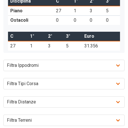
Disciplina
C
1°
2°
3°
Piano
27
1
3
5
Ostacoli
0
0
0
0
C
1°
2°
3°
Euro
27
1
3
5
31.356