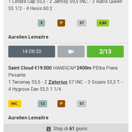
1 Linda's Cap 55,5 - 2 Jarnisy 59,5 INC. - 3 Rubis Queen
55 1/2 - 4 Hexis 60 2
9
P
57
6,80
Aurelien Lemaitre
2/13
14 Ott 20
Saint Cloud
€19.000
HANDICAP
2400m
P.Erba
Piana
Pesante
1 Tarcenay 55,5 - 2
Zatorius
57 INC. - 3 Sicaire 53,5 T. -
4 Hygrove Dan 53,5 1 1/4
INC.
12
P
57
Aurelien Lemaitre
Stop di
61
giorni