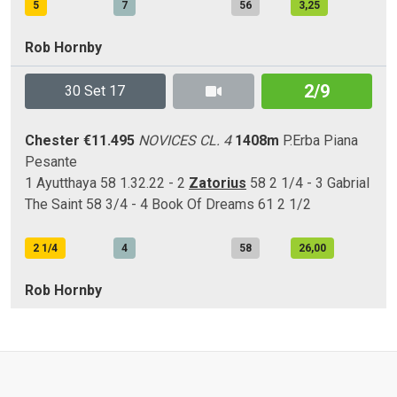
5
7
56
3,25
Rob Hornby
2/9
30 Set 17
Chester
€11.495
NOVICES CL. 4
1408m
P.Erba
Piana
Pesante
1 Ayutthaya 58 1.32.22 - 2
Zatorius
58 2 1/4 - 3 Gabrial
The Saint 58 3/4 - 4 Book Of Dreams 61 2 1/2
2 1/4
4
58
26,00
Rob Hornby