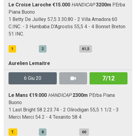
Le Croise Laroche
€15.000
HANDICAP
3200m
P.Erba
Piana
Buono
1 Betty De Juilley 57,5 3.30.80 - 2 Villa Amadora 60
C.INC. - 3 Humbaba D'Agrostis 55,5 4 - 4 Bonnet Breton
51 INC.
1
2
61,5
Aurelien Lemaitre
7/12
6 Giu 20
Le Mans
€19.000
HANDICAP
2300m
P.Erba
Piana
Buono
1 Last Bright 58 2.23.74 - 2 Olirodigan 55,5 1 1/2 - 3
Merci Merci 54 2 - 4 Texanito 58 4
T.
8
60