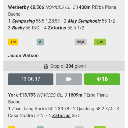
Wetherby
€8.506
NOVICES CL. 5
1408m
P.Erba
Piana
Buono
1
Symposing
56,5 1.28.53 - 2
May Symphonic
55 1/2 -
3
Busby
55 INC. - 4
Zatorius
55,5 1/2
1/2
6
55,5
2,10
Jason Watson
Stop di
204
giorni
4/16
13 Ott 17
York
€13.793
NOVICES CL. 3
1609m
P.Erba
Piana
Buono
1 Zhan Jiang Rocks 60 1.39.78 - 2 Qianlong 58 2 3/4 - 3
Cosa Nostra 57 N. - 4
Zatorius
56 5