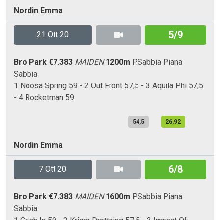
Nordin Emma
5/9
21 Ott 20
Bro Park
€7.383
MAIDEN
1200m
P.Sabbia
Piana
Sabbia
1 Noosa Spring 59 - 2 Out Front 57,5 - 3 Aquila Phi 57,5
- 4 Rocketman 59
54,5
26,92
Nordin Emma
6/8
7 Ott 20
Bro Park
€7.383
MAIDEN
1600m
P.Sabbia
Piana
Sabbia