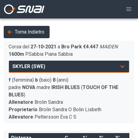
Torna Indietro
Corsa del
27-10-2021
a
Bro Park
€4.447
MAIDEN
1600m
P.Sabbia
Piana
Sabbia
f
(femmina)
b
(baio)
8
(anni)
padre
NOVA
madre
IRISH BLUES
(
TOUCH OF THE
BLUES
)
Allenatore
Brolin Sandra
Proprietario
Brolin Sandra O Bolin Lisbeth
Allevatore
Pettersson Eva C S
Distanza
C
1°
2°
3°