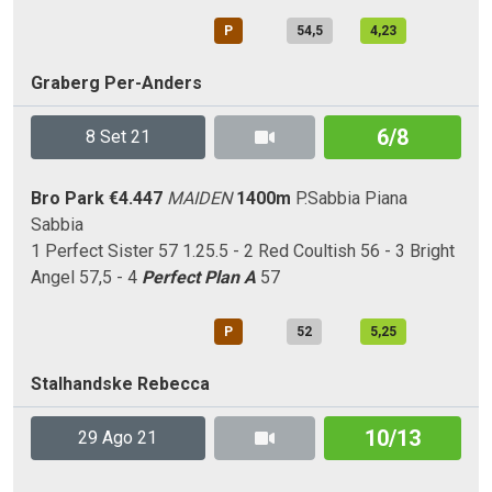
P
54,5
4,23
Graberg Per-Anders
6/8
8 Set 21
Bro Park
€4.447
MAIDEN
1400m
P.Sabbia
Piana
Sabbia
1 Perfect Sister 57 1.25.5 - 2 Red Coultish 56 - 3 Bright
Angel 57,5 - 4
Perfect Plan A
57
P
52
5,25
Stalhandske Rebecca
10/13
29 Ago 21