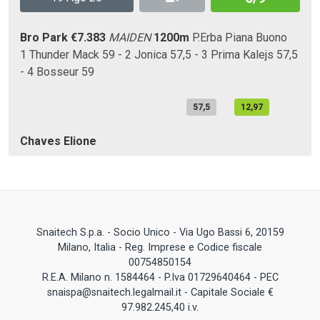
Bro Park
€7.383
MAIDEN
1200m
P.Erba
Piana
Buono
1 Thunder Mack 59 - 2 Jonica 57,5 - 3 Prima Kalejs 57,5
- 4 Bosseur 59
57,5
12,97
Chaves Elione
Snaitech S.p.a. - Socio Unico - Via Ugo Bassi 6, 20159
Milano, Italia - Reg. Imprese e Codice fiscale
00754850154
R.E.A. Milano n. 1584464 - P.Iva 01729640464 - PEC
snaispa@snaitech.legalmail.it - Capitale Sociale €
97.982.245,40 i.v.