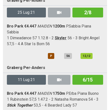
Graberg Per-Anders
2/8
25 Lug 21
Bro Park
€4.447
MAIDEN
1200m
P.Sabbia
Piana
Sabbia
1 Dimeadance 57 1.12.8 - 2
Skyler
56 - 3 Bright Angel
57,5 - 4 A Star Is Born 56
P
56
12,12
Graberg Per-Anders
6/15
11 Lug 21
Bro Park
€4.447
MAIDEN
1750m
P.Erba
Piana
Buono
1 Rubinstein 57,5 1.47.2 - 2 Natasha Romanova 54 - 3
Stick Together
53,5 - 4 Bearded Lady 57