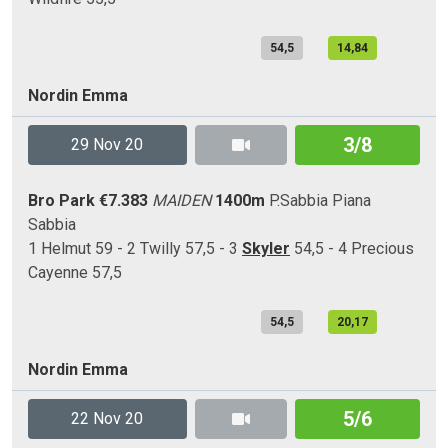
54,5
14,84
Nordin Emma
3/8
29 Nov 20
Bro Park
€7.383
MAIDEN
1400m
P.Sabbia
Piana
Sabbia
1 Helmut 59 - 2 Twilly 57,5 - 3
Skyler
54,5 - 4 Precious
Cayenne 57,5
54,5
20,17
Nordin Emma
5/6
22 Nov 20