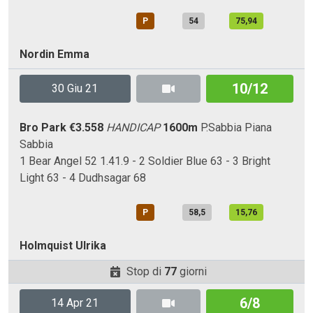
P
54
75,94
Nordin Emma
10/12
30 Giu 21
Bro Park
€3.558
HANDICAP
1600m
P.Sabbia
Piana
Sabbia
1 Bear Angel 52 1.41.9 - 2 Soldier Blue 63 - 3 Bright
Light 63 - 4 Dudhsagar 68
P
58,5
15,76
Holmquist Ulrika
Stop di
77
giorni
6/8
14 Apr 21