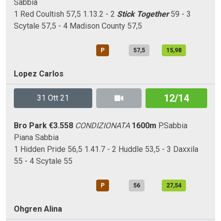
Sabbia
1 Red Coultish 57,5 1.13.2 - 2
Stick Together
59 - 3
Scytale 57,5 - 4 Madison County 57,5
P
57,5
15,98
Lopez Carlos
12/14
31 Ott 21
Bro Park
€3.558
CONDIZIONATA
1600m
P.Sabbia
Piana
Sabbia
1 Hidden Pride 56,5 1.41.7 - 2 Huddle 53,5 - 3 Daxxila
55 - 4 Scytale 55
P
56
27,54
Ohgren Alina