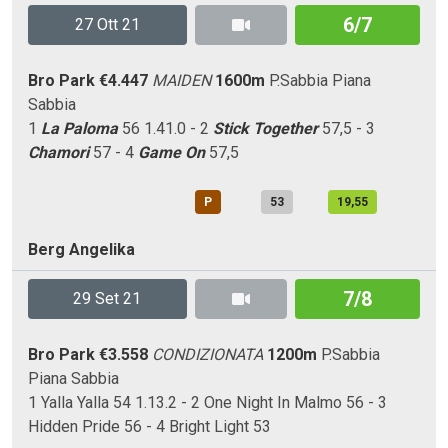
6/7
27 Ott 21
Bro Park
€4.447
MAIDEN
1600m
P.Sabbia
Piana
Sabbia
1
La Paloma
56 1.41.0 - 2
Stick Together
57,5 - 3
Chamori
57 - 4
Game On
57,5
P
53
19,55
Berg Angelika
7/8
29 Set 21
Bro Park
€3.558
CONDIZIONATA
1200m
P.Sabbia
Piana
Sabbia
1 Yalla Yalla 54 1.13.2 - 2 One Night In Malmo 56 - 3
Hidden Pride 56 - 4 Bright Light 53