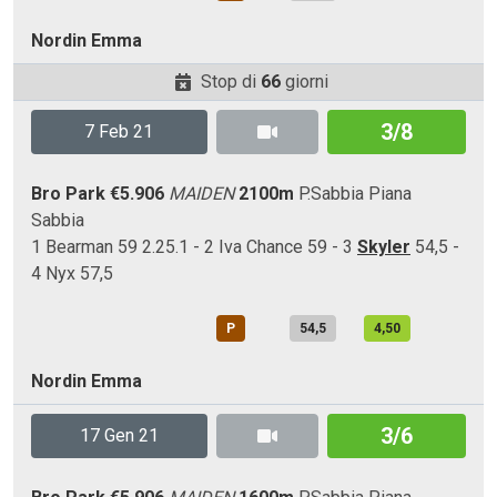
Nordin Emma
Stop di
66
giorni
3/8
7 Feb 21
Bro Park
€5.906
MAIDEN
2100m
P.Sabbia
Piana
Sabbia
1 Bearman 59 2.25.1 - 2 Iva Chance 59 - 3
Skyler
54,5 -
4 Nyx 57,5
P
54,5
4,50
Nordin Emma
3/6
17 Gen 21