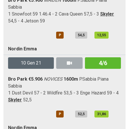
Bro Park
€5.906
MAIDEN
1600m
P.Sabbia
Piana
Sabbia
1 Snowfoot 59 1.46.4 - 2 Cava Queen 57,5 - 3
Skyler
54,5 - 4 Jetson 59
P
54,5
12,55
Nordin Emma
4/6
10 Gen 21
Bro Park
€5.906
NOVICES
1600m
P.Sabbia
Piana
Sabbia
1 Dust Devil 57 - 2 Wildfire 53,5 - 3 Enge Hazard 59 - 4
Skyler
52,5
P
52,5
31,86
Nordin Emma