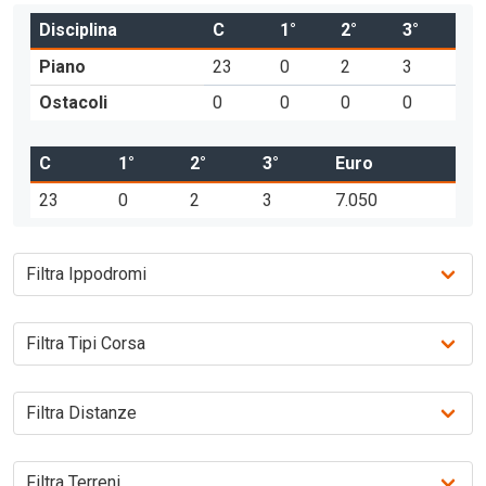
Disciplina
C
1°
2°
3°
Piano
23
0
2
3
Ostacoli
0
0
0
0
C
1°
2°
3°
Euro
23
0
2
3
7.050