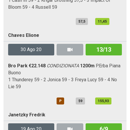
1 Cash In 59 - 2 Krigar Drottning 57,5 - 3 Impact Of
Bloom 59 - 4 Russell 59
57,5
11,45
Chaves Elione
13/13
30 Ago 20
Bro Park
€22.148
CONDIZIONATA
1200m
P.Erba
Piana
Buono
1 Thunderey 59 - 2 Jonica 59 - 3 Freya Lucy 59 - 4 No
Lie 59
P
59
155,93
Janetzky Fredrik
6/9
19 Ago 20