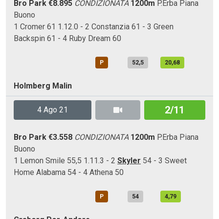
Bro Park
€8.895
CONDIZIONATA
1200m
P.Erba
Piana
Buono
1 Cromer 61 1.12.0 - 2 Constanzia 61 - 3 Green
Backspin 61 - 4 Ruby Dream 60
P
52,5
20,68
Holmberg Malin
2/11
4 Ago 21
Bro Park
€3.558
CONDIZIONATA
1200m
P.Erba
Piana
Buono
1 Lemon Smile 55,5 1.11.3 - 2
Skyler
54 - 3 Sweet
Home Alabama 54 - 4 Athena 50
P
54
4,79