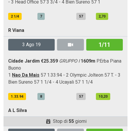
- 3 Head Office 57 3 3/4 - 4 Bien Sureno 57 1
2 1/4
7
57
2,70
R Viana
1/11
3 Ago 19
Cidade Jardim
€25.359
GRUPPO I
1609m
P.Erba
Piana
Buono
1
Nao Da Mais
57 1.33.94 - 2 Olympic Jolteon 57 T. - 3
Bien Sureno 57 1 1/4 - 4 Ucayali 57 1 1/4
1.33.94
8
57
10,20
A L Silva
Stop di
55
giorni