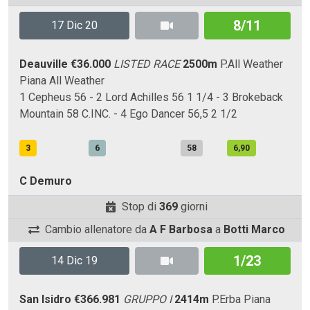
8/11
17 Dic 20
Deauville
€36.000
LISTED RACE
2500m
P.All Weather
Piana
All Weather
1 Cepheus 56 - 2 Lord Achilles 56 1 1/4 - 3 Brokeback
Mountain 58 C.INC. - 4 Ego Dancer 56,5 2 1/2
3
6
58
6,90
C Demuro
Stop di
369
giorni
Cambio allenatore da
A F Barbosa
a
Botti Marco
1/23
14 Dic 19
San Isidro
€366.981
GRUPPO I
2414m
P.Erba
Piana