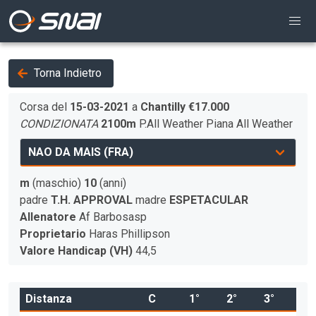
Torna Indietro
Corsa del
15-03-2021
a
Chantilly
€17.000
CONDIZIONATA
2100m
P.All Weather
Piana
All Weather
m
(maschio)
10
(anni)
padre
T.H. APPROVAL
madre
ESPETACULAR
Allenatore
Af Barbosasp
Proprietario
Haras Phillipson
Valore Handicap (VH)
44,5
Distanza
C
1°
2°
3°