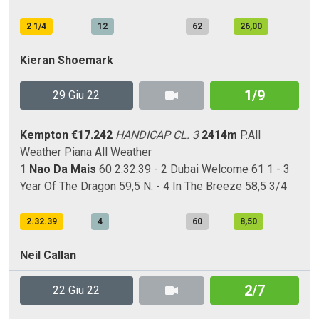
2 1/4
12
62
26,00
Kieran Shoemark
1/9
29 Giu 22
Kempton
€17.242
HANDICAP CL. 3
2414m
P.All
Weather
Piana
All Weather
1
Nao Da Mais
60 2.32.39 - 2 Dubai Welcome 61 1 - 3
Year Of The Dragon 59,5 N. - 4 In The Breeze 58,5 3/4
2.32.39
4
60
8,50
Neil Callan
2/7
22 Giu 22