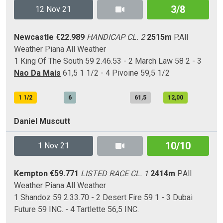
3/8
12 Nov 21
Newcastle
€22.989
HANDICAP CL. 2
2515m
P.All
Weather
Piana
All Weather
1 King Of The South 59 2.46.53 - 2 March Law 58 2 - 3
Nao Da Mais
61,5 1 1/2 - 4 Pivoine 59,5 1/2
1 1/2
6
61,5
12,00
Daniel Muscutt
10/10
1 Nov 21
Kempton
€59.771
LISTED RACE CL. 1
2414m
P.All
Weather
Piana
All Weather
1 Shandoz 59 2.33.70 - 2 Desert Fire 59 1 - 3 Dubai
Future 59 INC. - 4 Tartlette 56,5 INC.