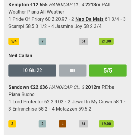
Kempton
€12.655
HANDICAP CL. 4
2213m
P.All
Weather
Piana
All Weather
1 Pride Of Priory 60 2.20.97 - 2
Nao Da Mais
61 3/4 - 3
Scampi 58,5 3 1/2 - 4 Jasmine Joy 58 2 3/4
3/4
7
61
21,00
Neil Callan
5/5
10 Giu 22
Sandown
€22.636
HANDICAP CL. 3
2012m
P.Erba
Piana
Buono
1 Lord Protector 62 2.9.02 - 2 Jewel In My Crown 58 1 -
3 Enfranchise 58 2 - 4 Motazzen 59,5 2
3
2
L
61
19,00