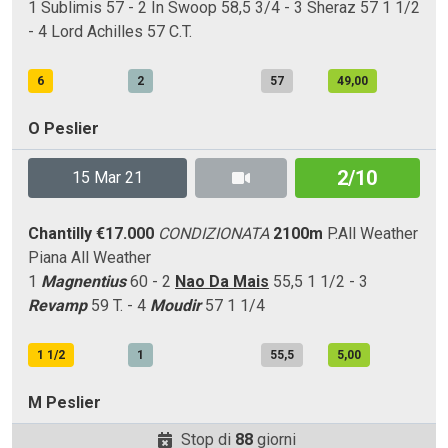
1 Sublimis 57 - 2 In Swoop 58,5 3/4 - 3 Sheraz 57 1 1/2
- 4 Lord Achilles 57 C.T.
6
2
57
49,00
O Peslier
2/10
15 Mar 21
Chantilly
€17.000
CONDIZIONATA
2100m
P.All Weather
Piana
All Weather
1
Magnentius
60 - 2
Nao Da Mais
55,5 1 1/2 - 3
Revamp
59 T. - 4
Moudir
57 1 1/4
1 1/2
1
55,5
5,00
M Peslier
Stop di
88
giorni