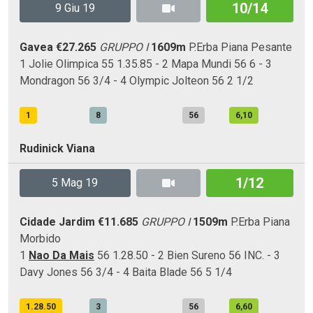
10/14
9 Giu 19
Gavea
€27.265
GRUPPO I
1609m
P.Erba
Piana
Pesante
1 Jolie Olimpica 55 1.35.85 - 2 Mapa Mundi 56 6 - 3
Mondragon 56 3/4 - 4 Olympic Jolteon 56 2 1/2
1
8
56
6,10
Rudinick Viana
1/12
5 Mag 19
Cidade Jardim
€11.685
GRUPPO I
1509m
P.Erba
Piana
Morbido
1
Nao Da Mais
56 1.28.50 - 2 Bien Sureno 56 INC. - 3
Davy Jones 56 3/4 - 4 Baita Blade 56 5 1/4
1.28.50
3
56
6,60