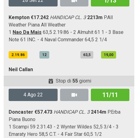
1/13
28 Set 22
Kempton
€17.242
HANDICAP CL. 3
2213m
P.All
Weather
Piana
All Weather
1
Nao Da Mais
63,5 2.19.86 - 2 Almuhit 61 1 - 3 Base
Note 61 INC. - 4 Naval Commander 64,5 2 1/4
2.19.86
12
63,5
19,00
Neil Callan
Stop di
55
giorni
11/11
4 Ago 22
Doncaster
€57.473
HANDICAP CL. 3
2414m
P.Erba
Piana
Buono
1 Scampi 59 2.31.43 - 2 Wynter Wildes 52,5 3/4 - 3
Emaraty Hero 58,5 C.T. - 4 Fair Star 60,5 1/2