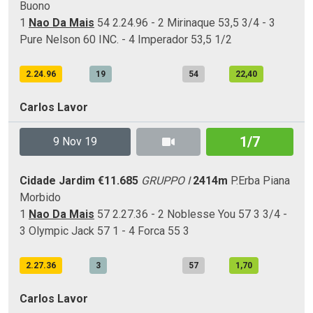
Buono
1
Nao Da Mais
54 2.24.96 - 2 Mirinaque 53,5 3/4 - 3
Pure Nelson 60 INC. - 4 Imperador 53,5 1/2
2.24.96
19
54
22,40
Carlos Lavor
1/7
9 Nov 19
Cidade Jardim
€11.685
GRUPPO I
2414m
P.Erba
Piana
Morbido
1
Nao Da Mais
57 2.27.36 - 2 Noblesse You 57 3 3/4 -
3 Olympic Jack 57 1 - 4 Forca 55 3
2.27.36
3
57
1,70
Carlos Lavor