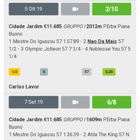
2/10
5 Ott 19
Cidade Jardim
€11.685
GRUPPO I
2012m
P.Erba
Piana
Buono
1 Mestre Do Iguassu 57 1.57.89 - 2
Nao Da Mais
57
1/2 - 3 Olympic Jolteon 57 7 3/4 - 4 Noblesse You 57 5
1/4
1/2
5
57
5,30
Carlos Lavor
6/8
7 Set 19
Cidade Jardim
€11.685
GRUPPO I
1609m
P.Erba
Piana
Buono
1 Mestre Do Iguassu 57 1.36.39 - 2 Atila The King 57 N.