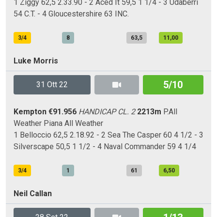
1 Ziggy 62,5 2.33.90 - 2 Aced It 59,5 1 1/4 - 3 Udaberri
54 C.T. - 4 Gloucestershire 63 INC.
3/4
8
63,5
11,00
Luke Morris
5/10
31 Ott 22
Kempton
€91.956
HANDICAP CL. 2
2213m
P.All
Weather
Piana
All Weather
1 Belloccio 62,5 2.18.92 - 2 Sea The Casper 60 4 1/2 - 3
Silverscape 50,5 1 1/2 - 4 Naval Commander 59 4 1/4
3/4
1
61
6,50
Neil Callan