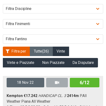
Filtra per
Tutte
(26)
Vinte
Vinte e Piazzate
Non Piazzate
Da Disputare
6/12
18 Nov 22
Kempton
€17.242
HANDICAP CL. 3
2414m
P.All
Weather
Piana
All Weather