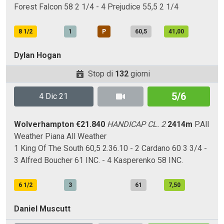
Forest Falcon 58 2 1/4 - 4 Prejudice 55,5 2 1/4
8 1/2
1
P
60,5
41,00
Dylan Hogan
Stop di
132
giorni
5/6
4 Dic 21
Wolverhampton
€21.840
HANDICAP CL. 2
2414m
P.All
Weather
Piana
All Weather
1 King Of The South 60,5 2.36.10 - 2 Cardano 60 3 3/4 -
3 Alfred Boucher 61 INC. - 4 Kasperenko 58 INC.
6 1/2
3
61
7,50
Daniel Muscutt