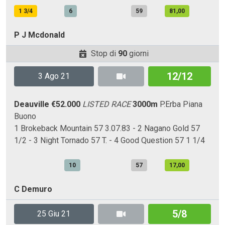
1 3/4
6
59
81,00
P J Mcdonald
Stop di
90
giorni
12/12
3 Ago 21
Deauville
€52.000
LISTED RACE
3000m
P.Erba
Piana
Buono
1 Brokeback Mountain 57 3.07.83 - 2 Nagano Gold 57
1/2 - 3 Night Tornado 57 T. - 4 Good Question 57 1 1/4
10
57
17,00
C Demuro
5/8
25 Giu 21