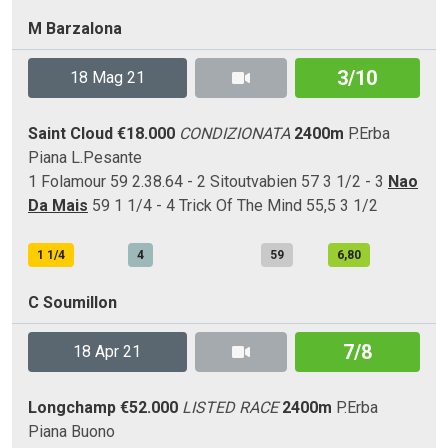
M Barzalona
3/10
18 Mag 21
Saint Cloud
€18.000
CONDIZIONATA
2400m
P.Erba
Piana
L.Pesante
1 Folamour 59 2.38.64 - 2 Sitoutvabien 57 3 1/2 - 3
Nao
Da Mais
59 1 1/4 - 4 Trick Of The Mind 55,5 3 1/2
1 1/4
4
59
6,80
C Soumillon
7/8
18 Apr 21
Longchamp
€52.000
LISTED RACE
2400m
P.Erba
Piana
Buono