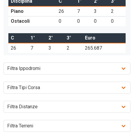
Disciplina
C
1°
2°
3°
Piano
26
7
3
2
Ostacoli
0
0
0
0
C
1°
2°
3°
Euro
26
7
3
2
265.687