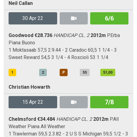
Neil Callan
6/6
30 Apr 22
Goodwood
€28.736
HANDICAP CL. 2
2012m
P.Erba
Piana
Buono
1 Moktasaab 57,5 2.9.44 - 2 Caradoc 60,5 1 1/4 - 3
Sweet Reward 54,5 3 1/4 - 4 Roscioli 53 1 1/4
1
2
P
55
51,00
Christian Howarth
7/8
15 Apr 22
Chelmsford
€34.484
HANDICAP CL. 2
2012m
P.All
Weather
Piana
All Weather
1 Trawlerman 59,5 2.3.82 - 2 U S S Michigan 59,5 1/2 - 3